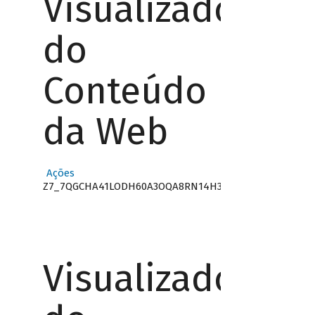
Visualizador
do
Conteúdo
da Web
Ações
Z7_7QGCHA41LODH60A3OQA8RN14H3
Visualizador