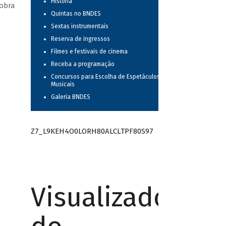
História
 obra
Quintas no BNDES
Sextas instrumentais
Reserva de ingressos
Filmes e festivais de cinema
Receba a programação
Concursos para Escolha de Espetáculos
Musicais
Galeria BNDES
Z7_L9KEH4O0LORH80ALCLTPF80S97
Visualizador