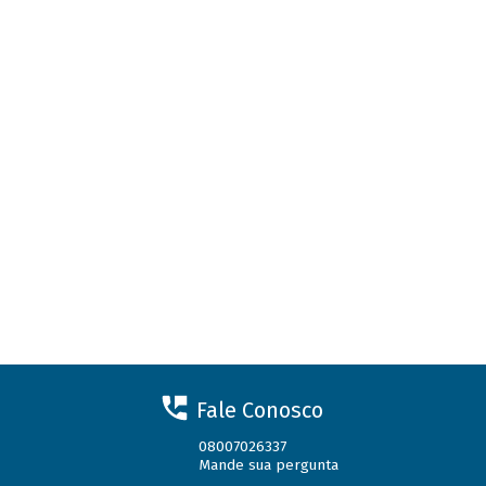
Fale Conosco
08007026337
Mande sua pergunta