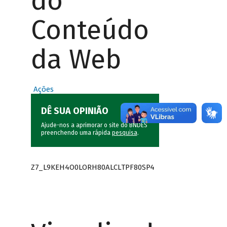
do
Conteúdo
da Web
Ações
DÊ SUA OPINIÃO
Ajude-nos a aprimorar o site do BNDES
preenchendo uma rápida
pesquisa
.
Z7_L9KEH4O0LORH80ALCLTPF80SP4