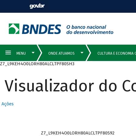
Z7_L9KEH4O0LORH80ALCLTPF80SH3
Visualizador do 
Ações
Z7_L9KEH4O0LORH80ALCLTPF80S92