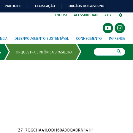
PARTICIPE
LEGISLAÇÃO
ÓRGÃOS DO GOVERNO
⁣
ENGLISH
ACESSIBILIDADE
A+
A-
NCIA
DESENVOLVIMENTO SUSTENTÁVEL
CONHECIMENTO
IMPRENSA
Busca
Z7_7QGCHA41LODH60A3OQA8RN14H1