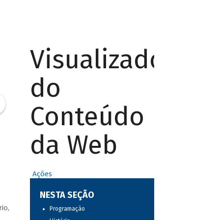
Visualizador
do
Conteúdo
da Web
Ações
NESTA SEÇÃO
io,
Programação