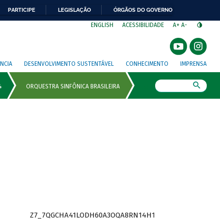
PARTICIPE
LEGISLAÇÃO
ÓRGÃOS DO GOVERNO
⁣
ENGLISH
ACESSIBILIDADE
A+
A-
NCIA
DESENVOLVIMENTO SUSTENTÁVEL
CONHECIMENTO
IMPRENSA
Busca
Z7_7QGCHA41LODH60A3OQA8RN14H1