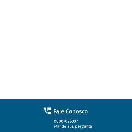
Fale Conosco
08007026337
Mande sua pergunta