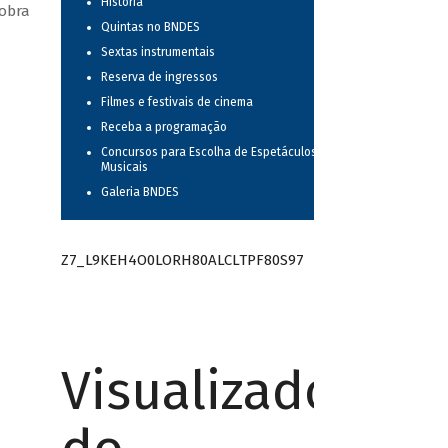
História
 obra
Quintas no BNDES
Sextas instrumentais
Reserva de ingressos
Filmes e festivais de cinema
Receba a programação
Concursos para Escolha de Espetáculos
Musicais
Galeria BNDES
Z7_L9KEH4O0LORH80ALCLTPF80S97
Visualizador