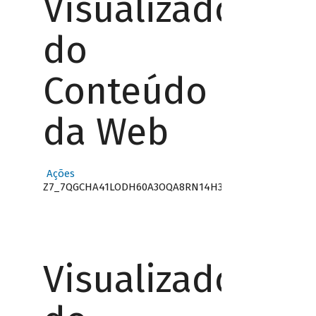
Visualizador
do
Conteúdo
da Web
Ações
Z7_7QGCHA41LODH60A3OQA8RN14H3
Visualizador