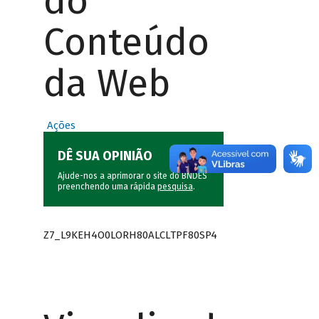
do
Conteúdo
da Web
Ações
DÊ SUA OPINIÃO
Ajude-nos a aprimorar o site do BNDES
preenchendo uma rápida
pesquisa
.
Z7_L9KEH4O0LORH80ALCLTPF80SP4