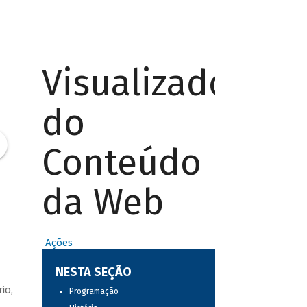
Visualizador
do
Conteúdo
da Web
Ações
NESTA SEÇÃO
io,
Programação