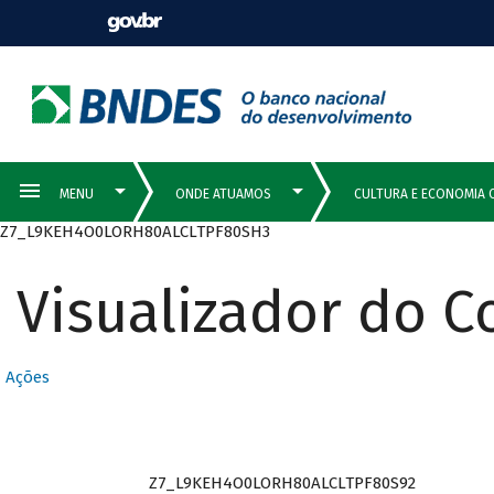
Z7_L9KEH4O0LORH80ALCLTPF80SH3
Visualizador do 
Ações
Z7_L9KEH4O0LORH80ALCLTPF80S92