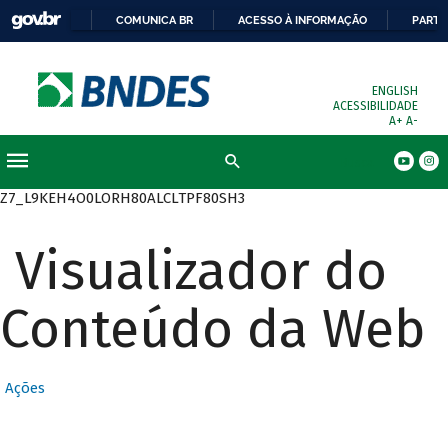
COMUNICA BR
ACESSO À INFORMAÇÃO
PARTI
ENGLISH
ACESSIBILIDADE
A+
A-
Busca
Z7_L9KEH4O0LORH80ALCLTPF80SH3
Visualizador do
Conteúdo da Web
Ações