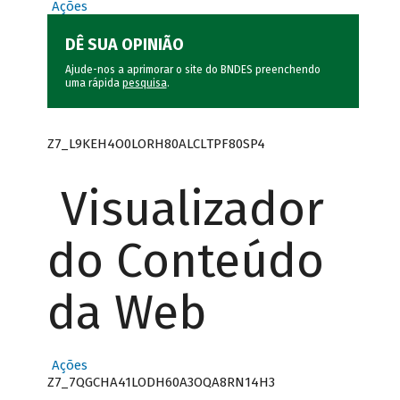
Ações
DÊ SUA OPINIÃO
Ajude-nos a aprimorar o site do BNDES preenchendo
uma rápida
pesquisa
.
Z7_L9KEH4O0LORH80ALCLTPF80SP4
Visualizador
do Conteúdo
da Web
Ações
Z7_7QGCHA41LODH60A3OQA8RN14H3