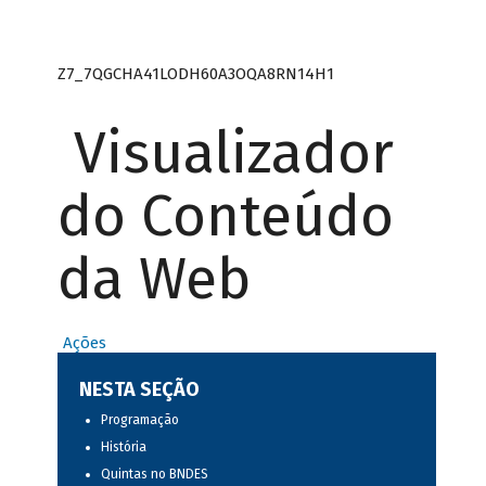
Z7_7QGCHA41LODH60A3OQA8RN14H1
Visualizador
do Conteúdo
da Web
Ações
NESTA SEÇÃO
Programação
História
Quintas no BNDES