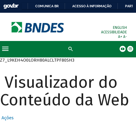
COMUNICA BR
ACESSO À INFORMAÇÃO
PARTI
ENGLISH
ACESSIBILIDADE
A+
A-
Busca
Z7_L9KEH4O0LORH80ALCLTPF80SH3
Visualizador do
Conteúdo da Web
Ações