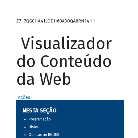
Z7_7QGCHA41LODH60A3OQA8RN14H1
Visualizador
do Conteúdo
da Web
Ações
NESTA SEÇÃO
Programação
História
Quintas no BNDES