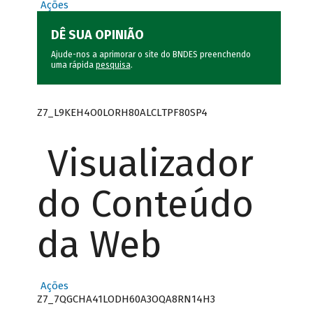
Ações
DÊ SUA OPINIÃO
Ajude-nos a aprimorar o site do BNDES preenchendo
uma rápida
pesquisa
.
Z7_L9KEH4O0LORH80ALCLTPF80SP4
Visualizador
do Conteúdo
da Web
Ações
Z7_7QGCHA41LODH60A3OQA8RN14H3