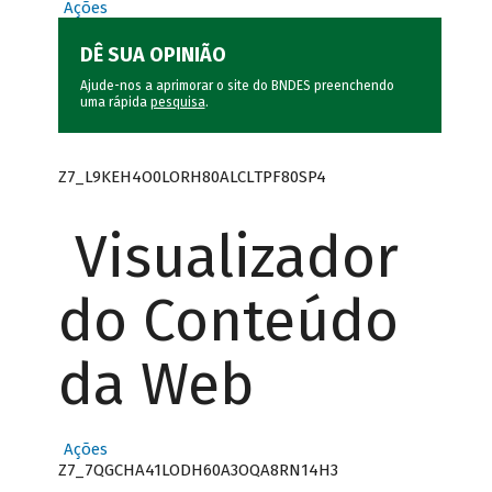
Ações
DÊ SUA OPINIÃO
Ajude-nos a aprimorar o site do BNDES preenchendo
uma rápida
pesquisa
.
Z7_L9KEH4O0LORH80ALCLTPF80SP4
Visualizador
do Conteúdo
da Web
Ações
Z7_7QGCHA41LODH60A3OQA8RN14H3