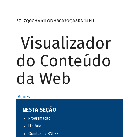
Z7_7QGCHA41LODH60A3OQA8RN14H1
Visualizador
do Conteúdo
da Web
Ações
NESTA SEÇÃO
Programação
História
Quintas no BNDES