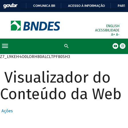
COMUNICA BR
ACESSO À INFORMAÇÃO
PARTI
ENGLISH
ACESSIBILIDADE
A+
A-
Busca
Z7_L9KEH4O0LORH80ALCLTPF80SH3
Visualizador do
Conteúdo da Web
Ações