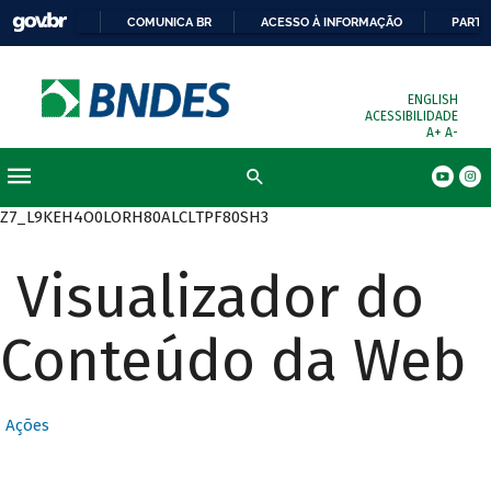
COMUNICA BR
ACESSO À INFORMAÇÃO
PARTI
ENGLISH
ACESSIBILIDADE
A+
A-
Busca
Z7_L9KEH4O0LORH80ALCLTPF80SH3
Visualizador do
Conteúdo da Web
Ações