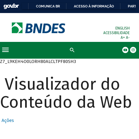
COMUNICA BR
ACESSO À INFORMAÇÃO
PARTI
ENGLISH
ACESSIBILIDADE
A+
A-
Busca
Z7_L9KEH4O0LORH80ALCLTPF80SH3
Visualizador do
Conteúdo da Web
Ações