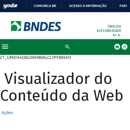
COMUNICA BR
ACESSO À INFORMAÇÃO
PARTI
ENGLISH
ACESSIBILIDADE
A+
A-
Busca
Z7_L9KEH4O0LORH80ALCLTPF80SH3
Visualizador do
Conteúdo da Web
Ações