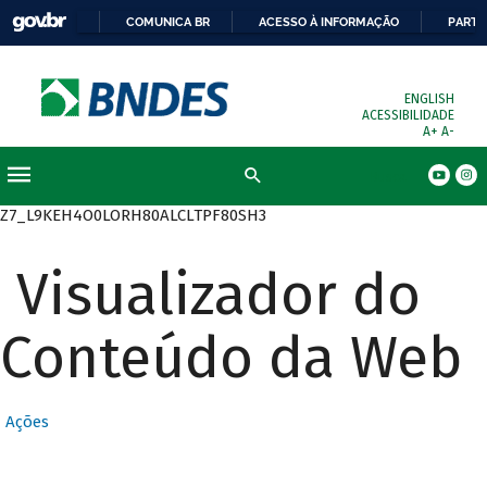
COMUNICA BR
ACESSO À INFORMAÇÃO
PARTI
ENGLISH
ACESSIBILIDADE
A+
A-
Busca
Z7_L9KEH4O0LORH80ALCLTPF80SH3
Visualizador do
Conteúdo da Web
Ações