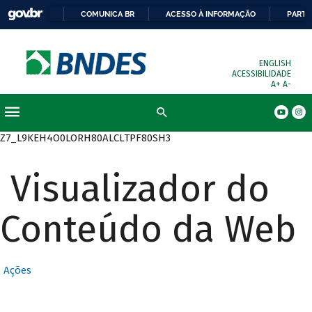
COMUNICA BR
ACESSO À INFORMAÇÃO
PARTI
ENGLISH
ACESSIBILIDADE
A+
A-
Busca
Z7_L9KEH4O0LORH80ALCLTPF80SH3
Visualizador do
Conteúdo da Web
Ações