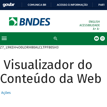
COMUNICA BR
ACESSO À INFORMAÇÃO
PARTI
ENGLISH
ACESSIBILIDADE
A+
A-
Busca
Z7_L9KEH4O0LORH80ALCLTPF80SH3
Visualizador do
Conteúdo da Web
Ações