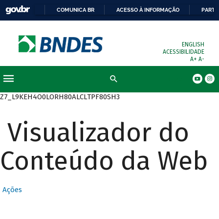
COMUNICA BR
ACESSO À INFORMAÇÃO
PARTI
ENGLISH
ACESSIBILIDADE
A+
A-
Busca
Z7_L9KEH4O0LORH80ALCLTPF80SH3
Visualizador do
Conteúdo da Web
Ações