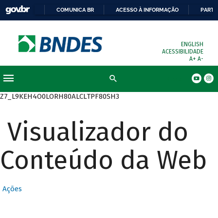
COMUNICA BR
ACESSO À INFORMAÇÃO
PARTI
ENGLISH
ACESSIBILIDADE
A+
A-
Busca
Z7_L9KEH4O0LORH80ALCLTPF80SH3
Visualizador do
Conteúdo da Web
Ações