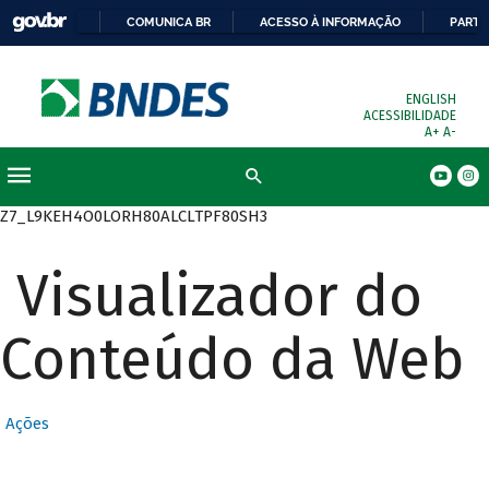
COMUNICA BR
ACESSO À INFORMAÇÃO
PARTI
ENGLISH
ACESSIBILIDADE
A+
A-
Busca
Z7_L9KEH4O0LORH80ALCLTPF80SH3
Visualizador do
Conteúdo da Web
Ações