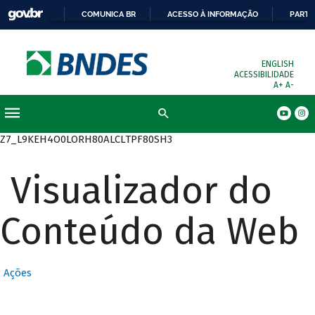
COMUNICA BR
ACESSO À INFORMAÇÃO
PARTI
ENGLISH
ACESSIBILIDADE
A+
A-
Busca
Z7_L9KEH4O0LORH80ALCLTPF80SH3
Visualizador do
Conteúdo da Web
Ações