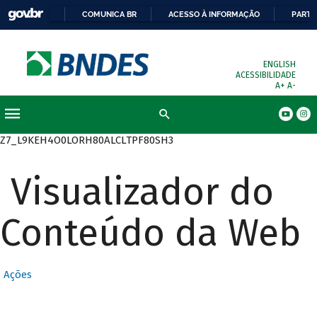
COMUNICA BR
ACESSO À INFORMAÇÃO
PARTI
ENGLISH
ACESSIBILIDADE
A+
A-
Busca
Z7_L9KEH4O0LORH80ALCLTPF80SH3
Visualizador do
Conteúdo da Web
Ações