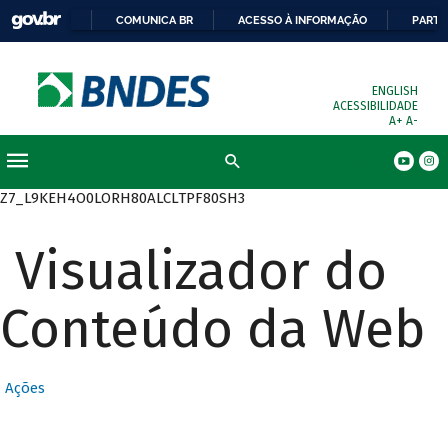
COMUNICA BR
ACESSO À INFORMAÇÃO
PARTI
ENGLISH
ACESSIBILIDADE
A+
A-
Busca
Z7_L9KEH4O0LORH80ALCLTPF80SH3
Visualizador do
Conteúdo da Web
Ações