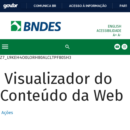
COMUNICA BR
ACESSO À INFORMAÇÃO
PARTI
ENGLISH
ACESSIBILIDADE
A+
A-
Busca
Z7_L9KEH4O0LORH80ALCLTPF80SH3
Visualizador do
Conteúdo da Web
Ações