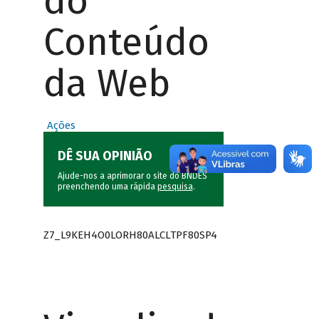
do
Conteúdo
da Web
Ações
DÊ SUA OPINIÃO
Ajude-nos a aprimorar o site do BNDES
preenchendo uma rápida
pesquisa
.
Z7_L9KEH4O0LORH80ALCLTPF80SP4