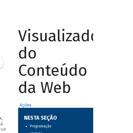
Visualizador
do
Conteúdo
da Web
Ações
NESTA SEÇÃO
X,
 à
Programação
que