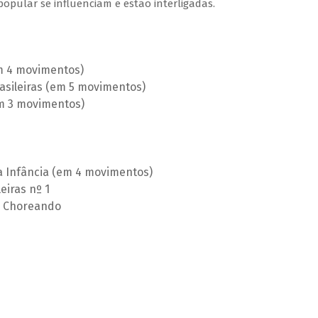
pular se influenciam e estão interligadas.
m 4 movimentos)
Brasileiras (em 5 movimentos)
em 3 movimentos)
a Infância (em 4 movimentos)
eiras nº 1
 – Choreando