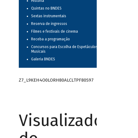
História
Quintas no BNDES
Sextas instrumentais
Reserva de ingressos
Filmes e festivais de cinema
Receba a programação
Concursos para Escolha de Espetáculos
Musicais
Galeria BNDES
Z7_L9KEH4O0LORH80ALCLTPF80S97
Visualizador