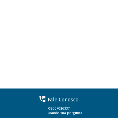
Fale Conosco
08007026337
Mande sua pergunta