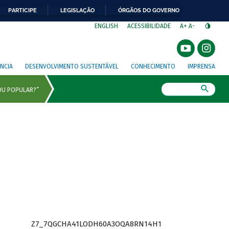
PARTICIPE
LEGISLAÇÃO
ÓRGÃOS DO GOVERNO
⁣
ENGLISH
ACESSIBILIDADE
A+
A-
NCIA
DESENVOLVIMENTO SUSTENTÁVEL
CONHECIMENTO
IMPRENSA
Busca
Z7_7QGCHA41LODH60A3OQA8RN14H1