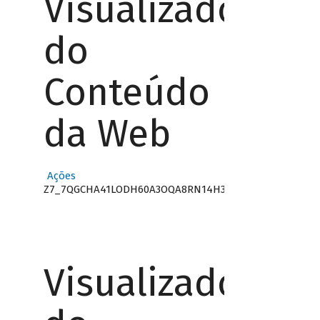
Visualizador
do
Conteúdo
da Web
Ações
Z7_7QGCHA41LODH60A3OQA8RN14H3
Visualizador