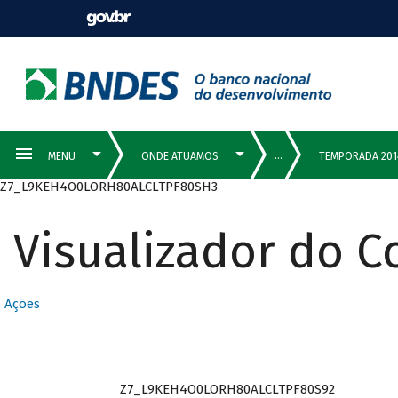
Z7_L9KEH4O0LORH80ALCLTPF80SH3
Visualizador do 
Ações
Z7_L9KEH4O0LORH80ALCLTPF80S92