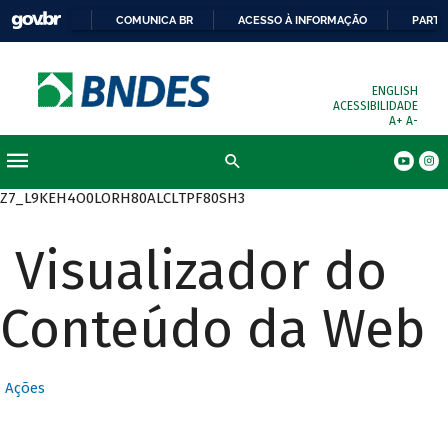
COMUNICA BR
ACESSO À INFORMAÇÃO
PARTI
ENGLISH
ACESSIBILIDADE
A+
A-
Busca
Z7_L9KEH4O0LORH80ALCLTPF80SH3
Visualizador do
Conteúdo da Web
Ações