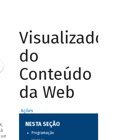
Visualizador
do
Conteúdo
da Web
Ações
NESTA SEÇÃO
X,
 à
Programação
que