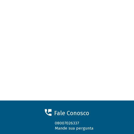
Fale Conosco
08007026337
Mande sua pergunta