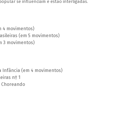
pular se influenciam e estão interligadas.
m 4 movimentos)
Brasileiras (em 5 movimentos)
em 3 movimentos)
a Infância (em 4 movimentos)
eiras nº 1
 – Choreando