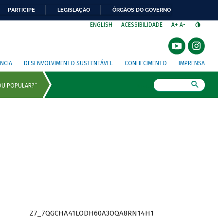
PARTICIPE
LEGISLAÇÃO
ÓRGÃOS DO GOVERNO
⁣
ENGLISH
ACESSIBILIDADE
A+
A-
NCIA
DESENVOLVIMENTO SUSTENTÁVEL
CONHECIMENTO
IMPRENSA
Busca
Z7_7QGCHA41LODH60A3OQA8RN14H1