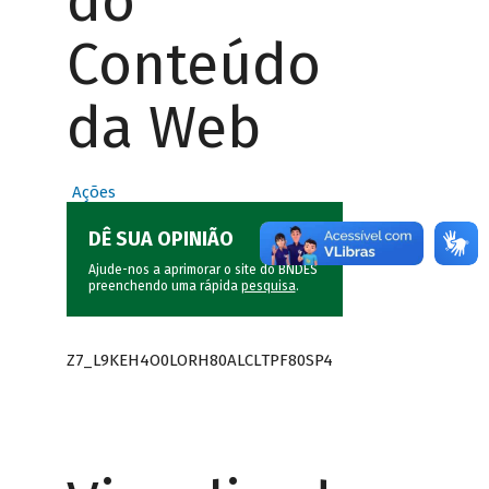
do
Conteúdo
da Web
Ações
DÊ SUA OPINIÃO
Ajude-nos a aprimorar o site do BNDES
preenchendo uma rápida
pesquisa
.
Z7_L9KEH4O0LORH80ALCLTPF80SP4