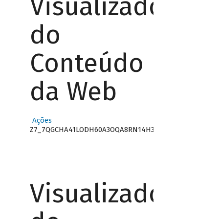
Visualizador
do
Conteúdo
da Web
Ações
Z7_7QGCHA41LODH60A3OQA8RN14H3
Visualizador