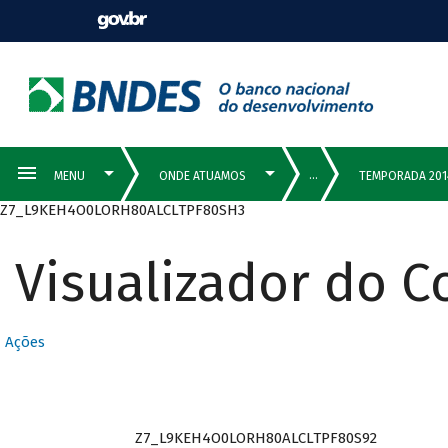
Z7_L9KEH4O0LORH80ALCLTPF80SH3
Visualizador do 
Ações
Z7_L9KEH4O0LORH80ALCLTPF80S92