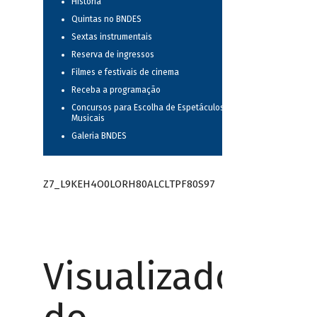
História
Quintas no BNDES
Sextas instrumentais
Reserva de ingressos
Filmes e festivais de cinema
Receba a programação
Concursos para Escolha de Espetáculos
Musicais
Galeria BNDES
Z7_L9KEH4O0LORH80ALCLTPF80S97
Visualizador