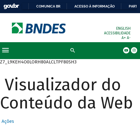
COMUNICA BR
ACESSO À INFORMAÇÃO
PARTI
ENGLISH
ACESSIBILIDADE
A+
A-
Busca
Z7_L9KEH4O0LORH80ALCLTPF80SH3
Visualizador do
Conteúdo da Web
Ações