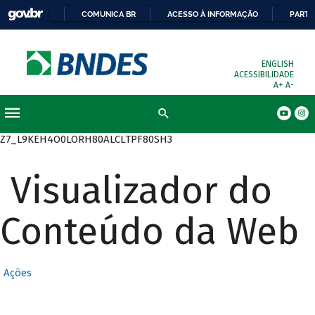
COMUNICA BR
ACESSO À INFORMAÇÃO
PARTI
ENGLISH
ACESSIBILIDADE
A+
A-
Busca
Z7_L9KEH4O0LORH80ALCLTPF80SH3
Visualizador do
Conteúdo da Web
Ações