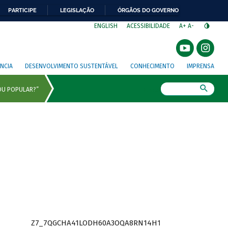
PARTICIPE
LEGISLAÇÃO
ÓRGÃOS DO GOVERNO
⁣
ENGLISH
ACESSIBILIDADE
A+
A-
NCIA
DESENVOLVIMENTO SUSTENTÁVEL
CONHECIMENTO
IMPRENSA
Busca
Z7_7QGCHA41LODH60A3OQA8RN14H1