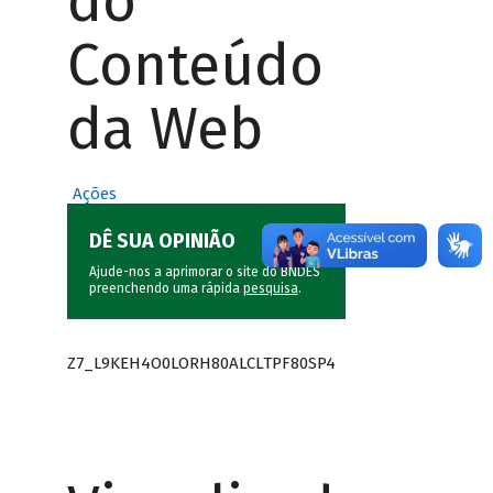
do
Conteúdo
da Web
Ações
DÊ SUA OPINIÃO
Ajude-nos a aprimorar o site do BNDES
preenchendo uma rápida
pesquisa
.
Z7_L9KEH4O0LORH80ALCLTPF80SP4