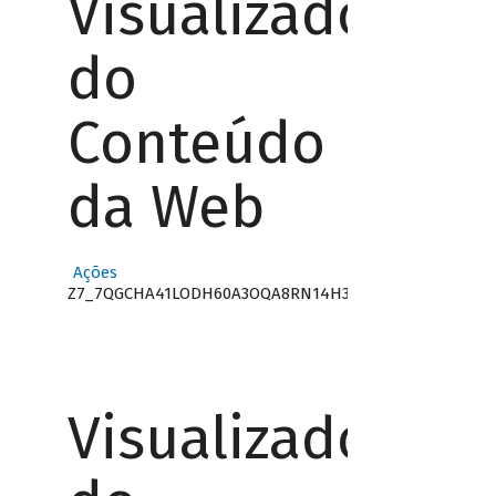
Visualizador
do
Conteúdo
da Web
Ações
Z7_7QGCHA41LODH60A3OQA8RN14H3
Visualizador