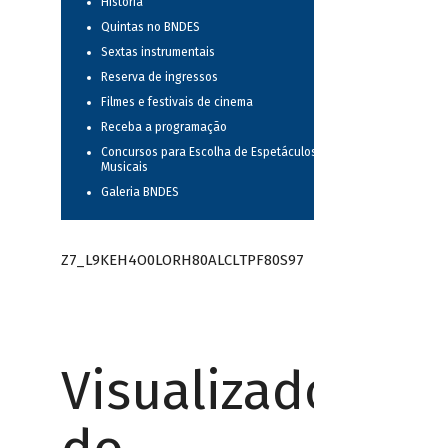
História
Quintas no BNDES
Sextas instrumentais
Reserva de ingressos
Filmes e festivais de cinema
Receba a programação
Concursos para Escolha de Espetáculos
Musicais
Galeria BNDES
Z7_L9KEH4O0LORH80ALCLTPF80S97
Visualizador