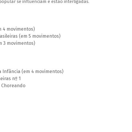
pular se influenciam e estão interligadas.
m 4 movimentos)
Brasileiras (em 5 movimentos)
em 3 movimentos)
a Infância (em 4 movimentos)
eiras nº 1
 – Choreando