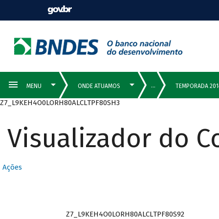
Z7_L9KEH4O0LORH80ALCLTPF80SH3
Visualizador do 
Ações
Z7_L9KEH4O0LORH80ALCLTPF80S92