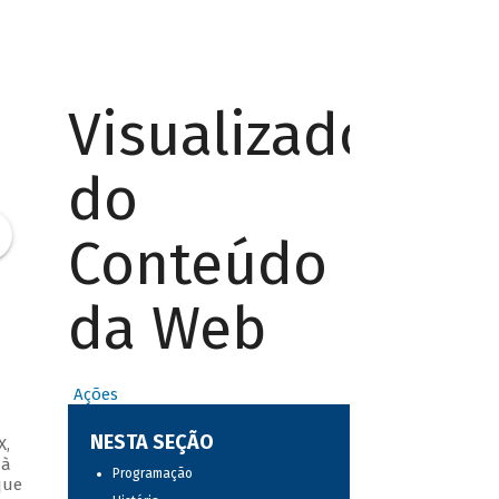
Visualizador
do
Conteúdo
da Web
Ações
NESTA SEÇÃO
X,
 à
Programação
que