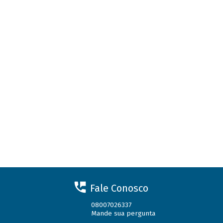
Fale Conosco
08007026337
Mande sua pergunta