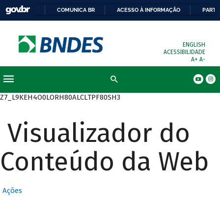
COMUNICA BR
ACESSO À INFORMAÇÃO
PARTI
ENGLISH
ACESSIBILIDADE
A+
A-
Busca
Z7_L9KEH4O0LORH80ALCLTPF80SH3
Visualizador do
Conteúdo da Web
Ações