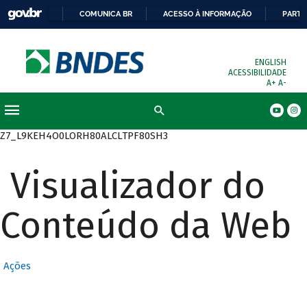
COMUNICA BR
ACESSO À INFORMAÇÃO
PARTI
ENGLISH
ACESSIBILIDADE
A+
A-
Busca
Z7_L9KEH4O0LORH80ALCLTPF80SH3
Visualizador do
Conteúdo da Web
Ações