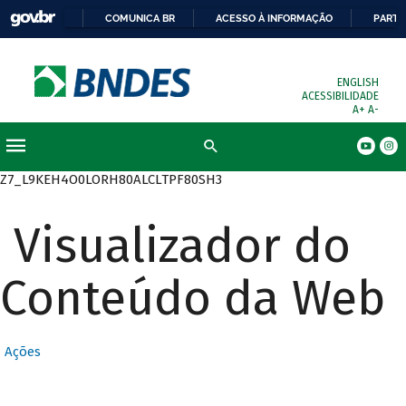
COMUNICA BR
ACESSO À INFORMAÇÃO
PARTI
ENGLISH
ACESSIBILIDADE
A+
A-
Busca
Z7_L9KEH4O0LORH80ALCLTPF80SH3
Visualizador do
Conteúdo da Web
Ações