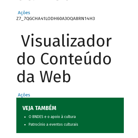
Ações
Z7_7QGCHA41LODH60A3OQA8RN14H3
Visualizador
do Conteúdo
da Web
Ações
VEJA TAMBÉM
O BNDES e o apoio à cultura
Patrocínio a eventos culturais