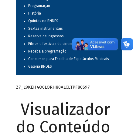
Programação
História
Quintas no BNDES
Sextas instrumentais
Reserva de ingressos
Filmes e festivais de cinema
Receba a programação
Concursos para Escolha de Espetáculos Musicais
Galeria BNDES
Z7_L9KEH4O0LORH80ALCLTPF80S97
Visualizador
do Conteúdo