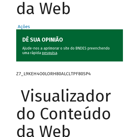
da Web
Ações
DÊ SUA OPINIÃO
Ajude-nos a aprimorar o site do BNDES preenchendo
uma rápida
pesquisa
.
Z7_L9KEH4O0LORH80ALCLTPF80SP4
Visualizador
do Conteúdo
da Web