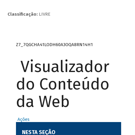
Classificação:
LIVRE
Z7_7QGCHA41LODH60A3OQA8RN14H1
Visualizador
do Conteúdo
da Web
Ações
NESTA SEÇÃO