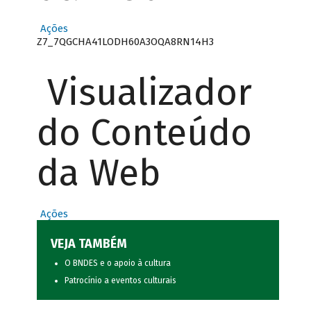
Ações
Z7_7QGCHA41LODH60A3OQA8RN14H3
Visualizador
do Conteúdo
da Web
Ações
VEJA TAMBÉM
O BNDES e o apoio à cultura
Patrocínio a eventos culturais