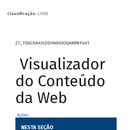
Classificação:
LIVRE
Z7_7QGCHA41LODH60A3OQA8RN14H1
Visualizador
do Conteúdo
da Web
Ações
NESTA SEÇÃO