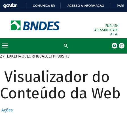
COMUNICA BR
ACESSO À INFORMAÇÃO
PARTI
ENGLISH
ACESSIBILIDADE
A+
A-
Busca
Z7_L9KEH4O0LORH80ALCLTPF80SH3
Visualizador do
Conteúdo da Web
Ações