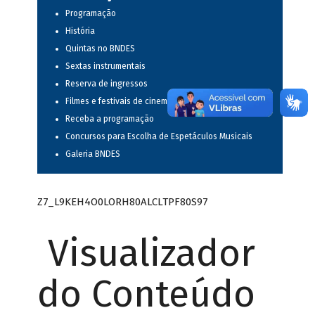
Programação
História
Quintas no BNDES
Sextas instrumentais
Reserva de ingressos
Filmes e festivais de cinema
Receba a programação
Concursos para Escolha de Espetáculos Musicais
Galeria BNDES
Z7_L9KEH4O0LORH80ALCLTPF80S97
Visualizador
do Conteúdo