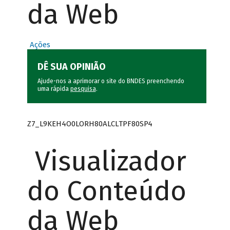
da Web
Ações
DÊ SUA OPINIÃO
Ajude-nos a aprimorar o site do BNDES preenchendo
uma rápida
pesquisa
.
Z7_L9KEH4O0LORH80ALCLTPF80SP4
Visualizador
do Conteúdo
da Web