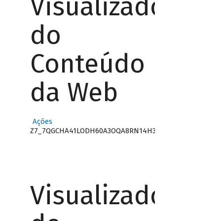
Visualizador
do
Conteúdo
da Web
Ações
Z7_7QGCHA41LODH60A3OQA8RN14H3
Visualizador