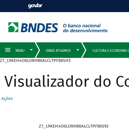
Z7_L9KEH4O0LORH80ALCLTPF80SH3
Visualizador do 
Ações
Z7_L9KEH4O0LORH80ALCLTPF80S92