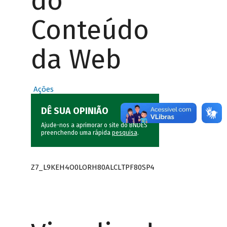
do
Conteúdo
da Web
Ações
DÊ SUA OPINIÃO
Ajude-nos a aprimorar o site do BNDES
preenchendo uma rápida
pesquisa
.
Z7_L9KEH4O0LORH80ALCLTPF80SP4