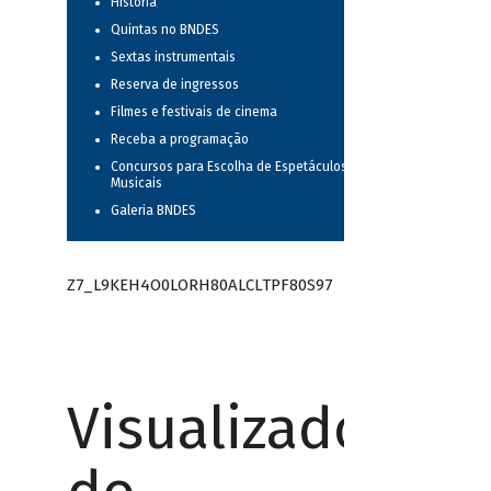
História
Quintas no BNDES
Sextas instrumentais
Reserva de ingressos
Filmes e festivais de cinema
Receba a programação
Concursos para Escolha de Espetáculos
Musicais
Galeria BNDES
Z7_L9KEH4O0LORH80ALCLTPF80S97
Visualizador