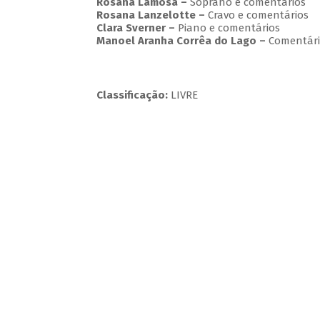
Rosana Lamosa –
Soprano e comentários
Rosana Lanzelotte –
Cravo e comentários
Clara Sverner –
Piano e comentários
Manoel Aranha Corrêa do Lago
–
Comentári
Classificação:
LIVRE