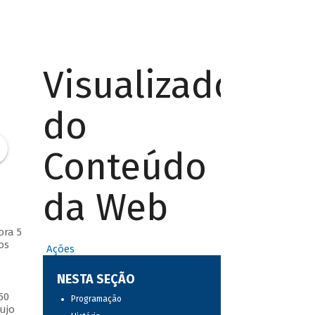
Visualizador
do
Conteúdo
da Web
ora 5
os
Ações
NESTA SEÇÃO
50
Programação
ujo