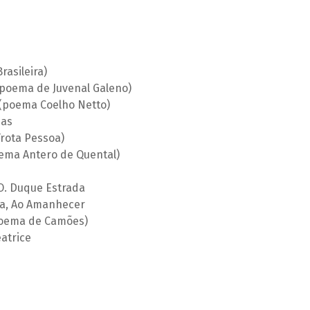
asileira)
poema de Juvenal Galeno)
(poema Coelho Netto)
das
rota Pessoa)
oema Antero de Quental)
O. Duque Estrada
la, Ao Amanhecer
(poema de Camões)
atrice