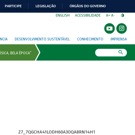
PARTICIPE
LEGISLAÇÃO
ÓRGÃOS DO GOVERNO
⁣
ENGLISH
ACESSIBILIDADE
A+
A-
NCIA
DESENVOLVIMENTO SUSTENTÁVEL
CONHECIMENTO
IMPRENSA
Busca
Z7_7QGCHA41LODH60A3OQA8RN14H1