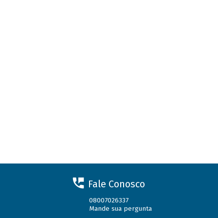
Fale Conosco
08007026337
Mande sua pergunta