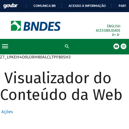
COMUNICA BR
ACESSO À INFORMAÇÃO
PARTI
ENGLISH
ACESSIBILIDADE
A+
A-
Busca
Z7_L9KEH4O0LORH80ALCLTPF80SH3
Visualizador do
Conteúdo da Web
Ações