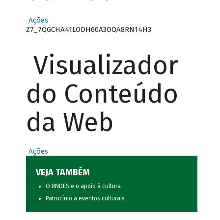
Ações
Z7_7QGCHA41LODH60A3OQA8RN14H3
Visualizador
do Conteúdo
da Web
Ações
VEJA TAMBÉM
O BNDES e o apoio à cultura
Patrocínio a eventos culturais