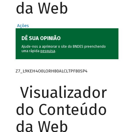
da Web
Ações
DÊ SUA OPINIÃO
Ajude-nos a aprimorar o site do BNDES preenchendo
uma rápida
pesquisa
.
Z7_L9KEH4O0LORH80ALCLTPF80SP4
Visualizador
do Conteúdo
da Web