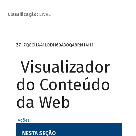
Classificação:
LIVRE
Z7_7QGCHA41LODH60A3OQA8RN14H1
Visualizador
do Conteúdo
da Web
Ações
NESTA SEÇÃO