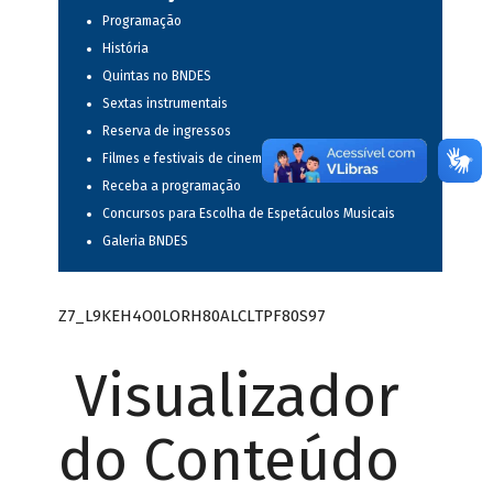
Programação
História
Quintas no BNDES
Sextas instrumentais
Reserva de ingressos
Filmes e festivais de cinema
Receba a programação
Concursos para Escolha de Espetáculos Musicais
Galeria BNDES
Z7_L9KEH4O0LORH80ALCLTPF80S97
Visualizador
do Conteúdo