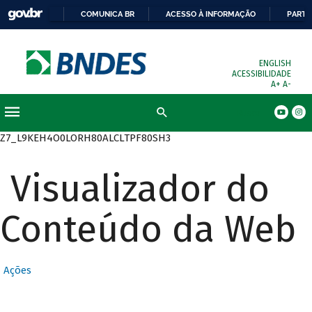
COMUNICA BR
ACESSO À INFORMAÇÃO
PARTI
ENGLISH
ACESSIBILIDADE
A+
A-
Busca
Z7_L9KEH4O0LORH80ALCLTPF80SH3
Visualizador do
Conteúdo da Web
Ações