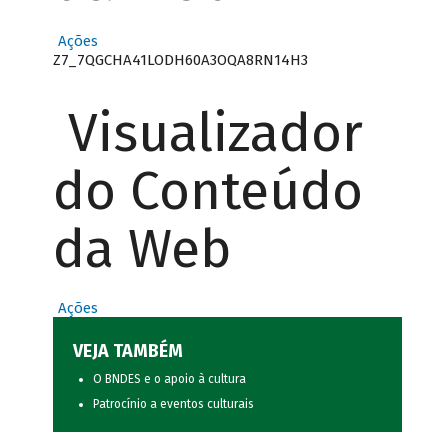
Ações
Z7_7QGCHA41LODH60A3OQA8RN14H3
Visualizador
do Conteúdo
da Web
Ações
VEJA TAMBÉM
O BNDES e o apoio à cultura
Patrocínio a eventos culturais