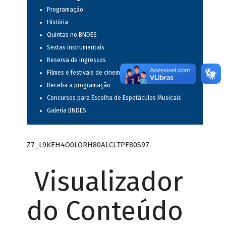
Programação
História
Quintas no BNDES
Sextas instrumentais
Reserva de ingressos
Filmes e festivais de cinema
Receba a programação
Concursos para Escolha de Espetáculos Musicais
Galeria BNDES
Z7_L9KEH4O0LORH80ALCLTPF80S97
Visualizador
do Conteúdo