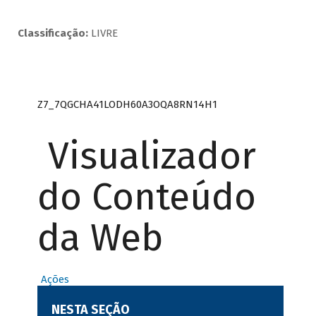
Classificação:
LIVRE
Z7_7QGCHA41LODH60A3OQA8RN14H1
Visualizador
do Conteúdo
da Web
Ações
NESTA SEÇÃO