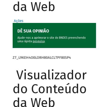
da Web
Ações
DÊ SUA OPINIÃO
Ajude-nos a aprimorar o site do BNDES preenchendo
uma rápida
pesquisa
.
Z7_L9KEH4O0LORH80ALCLTPF80SP4
Visualizador
do Conteúdo
da Web