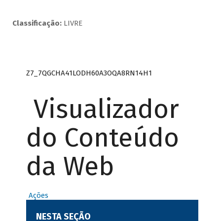
Classificação:
LIVRE
Z7_7QGCHA41LODH60A3OQA8RN14H1
Visualizador
do Conteúdo
da Web
Ações
NESTA SEÇÃO