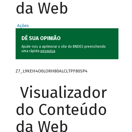
da Web
Ações
DÊ SUA OPINIÃO
Ajude-nos a aprimorar o site do BNDES preenchendo
uma rápida
pesquisa
.
Z7_L9KEH4O0LORH80ALCLTPF80SP4
Visualizador
do Conteúdo
da Web