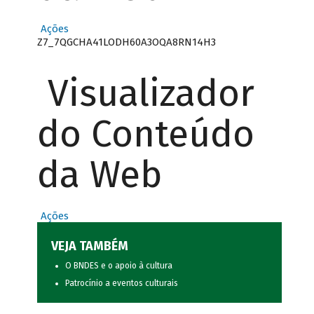
Ações
Z7_7QGCHA41LODH60A3OQA8RN14H3
Visualizador
do Conteúdo
da Web
Ações
VEJA TAMBÉM
O BNDES e o apoio à cultura
Patrocínio a eventos culturais