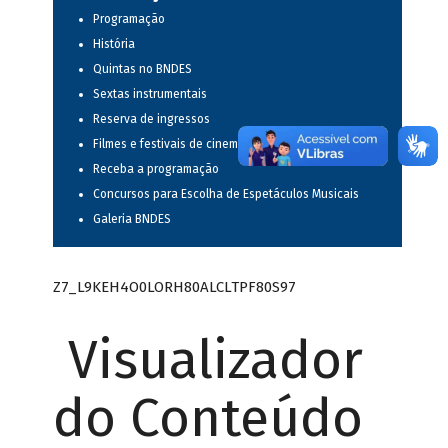
Programação
História
Quintas no BNDES
Sextas instrumentais
Reserva de ingressos
Filmes e festivais de cinema
Receba a programação
Concursos para Escolha de Espetáculos Musicais
Galeria BNDES
Z7_L9KEH4O0LORH80ALCLTPF80S97
Visualizador
do Conteúdo