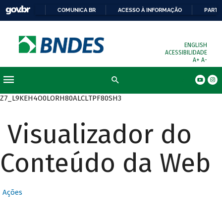
COMUNICA BR
ACESSO À INFORMAÇÃO
PARTI
ENGLISH
ACESSIBILIDADE
A+
A-
Busca
Z7_L9KEH4O0LORH80ALCLTPF80SH3
Visualizador do
Conteúdo da Web
Ações