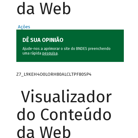
da Web
Ações
DÊ SUA OPINIÃO
Ajude-nos a aprimorar o site do BNDES preenchendo
uma rápida
pesquisa
.
Z7_L9KEH4O0LORH80ALCLTPF80SP4
Visualizador
do Conteúdo
da Web