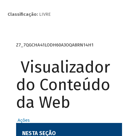
Classificação:
LIVRE
Z7_7QGCHA41LODH60A3OQA8RN14H1
Visualizador
do Conteúdo
da Web
Ações
NESTA SEÇÃO