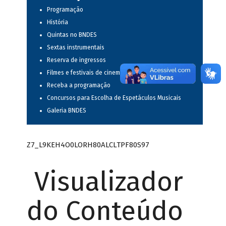
Programação
História
Quintas no BNDES
Sextas instrumentais
Reserva de ingressos
Filmes e festivais de cinema
Receba a programação
Concursos para Escolha de Espetáculos Musicais
Galeria BNDES
Z7_L9KEH4O0LORH80ALCLTPF80S97
Visualizador
do Conteúdo