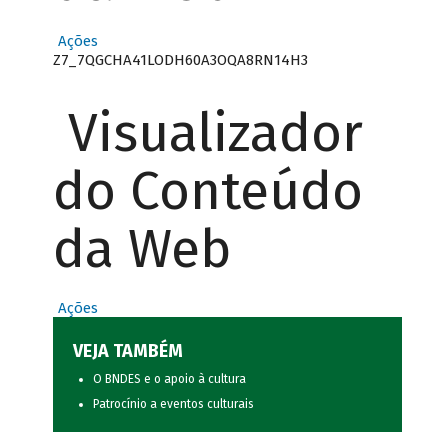
Ações
Z7_7QGCHA41LODH60A3OQA8RN14H3
Visualizador
do Conteúdo
da Web
Ações
VEJA TAMBÉM
O BNDES e o apoio à cultura
Patrocínio a eventos culturais