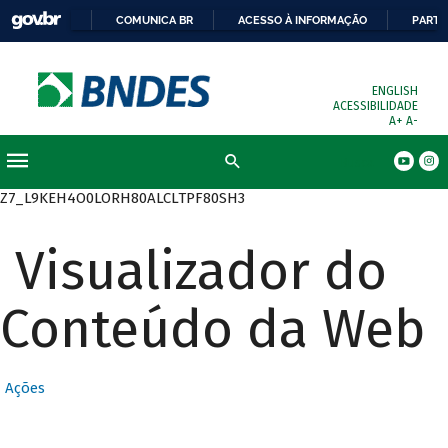
COMUNICA BR
ACESSO À INFORMAÇÃO
PARTI
ENGLISH
ACESSIBILIDADE
A+
A-
Busca
Z7_L9KEH4O0LORH80ALCLTPF80SH3
Visualizador do
Conteúdo da Web
Ações