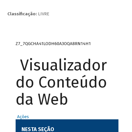
Classificação:
LIVRE
Z7_7QGCHA41LODH60A3OQA8RN14H1
Visualizador
do Conteúdo
da Web
Ações
NESTA SEÇÃO