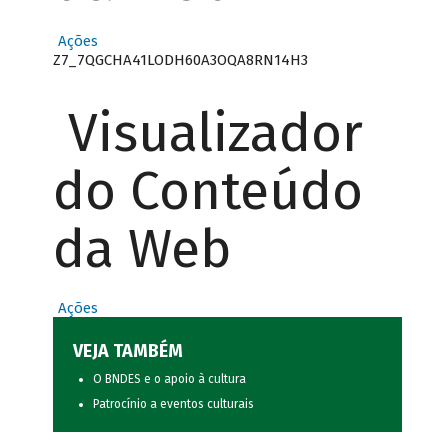
Ações
Z7_7QGCHA41LODH60A3OQA8RN14H3
Visualizador
do Conteúdo
da Web
Ações
VEJA TAMBÉM
O BNDES e o apoio à cultura
Patrocínio a eventos culturais