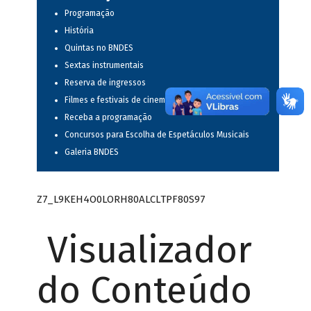
Programação
História
Quintas no BNDES
Sextas instrumentais
Reserva de ingressos
Filmes e festivais de cinema
Receba a programação
Concursos para Escolha de Espetáculos Musicais
Galeria BNDES
Z7_L9KEH4O0LORH80ALCLTPF80S97
Visualizador
do Conteúdo