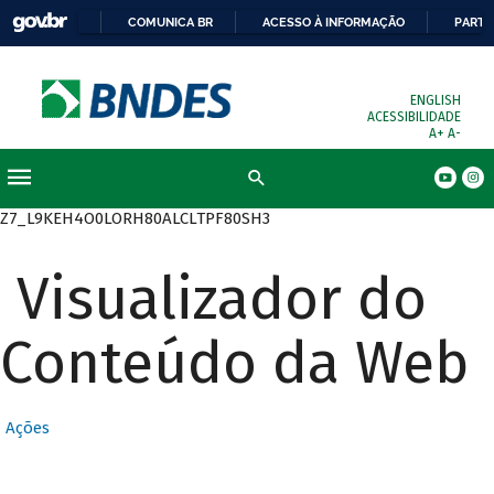
COMUNICA BR
ACESSO À INFORMAÇÃO
PARTI
ENGLISH
ACESSIBILIDADE
A+
A-
Busca
Z7_L9KEH4O0LORH80ALCLTPF80SH3
Visualizador do
Conteúdo da Web
Ações