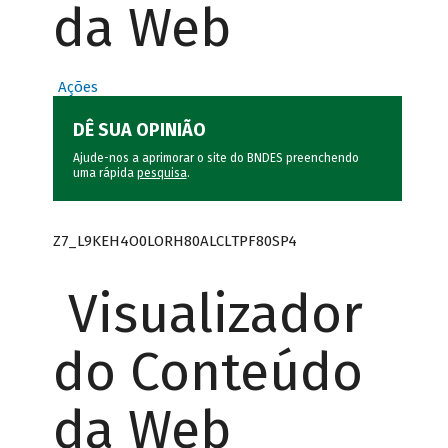
da Web
Ações
DÊ SUA OPINIÃO
Ajude-nos a aprimorar o site do BNDES preenchendo
uma rápida
pesquisa
.
Z7_L9KEH4O0LORH80ALCLTPF80SP4
Visualizador
do Conteúdo
da Web