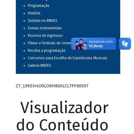
Programação
História
Quintas no BNDES
Sextas instrumentais
Reserva de ingressos
Filmes e festivais de cinema
Receba a programação
Concursos para Escolha de Espetáculos Musicais
Galeria BNDES
Z7_L9KEH4O0LORH80ALCLTPF80S97
Visualizador
do Conteúdo