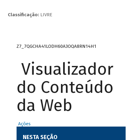
Classificação:
LIVRE
Z7_7QGCHA41LODH60A3OQA8RN14H1
Visualizador
do Conteúdo
da Web
Ações
NESTA SEÇÃO