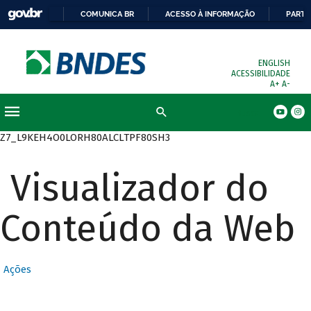
COMUNICA BR
ACESSO À INFORMAÇÃO
PARTI
ENGLISH
ACESSIBILIDADE
A+
A-
Busca
Z7_L9KEH4O0LORH80ALCLTPF80SH3
Visualizador do
Conteúdo da Web
Ações