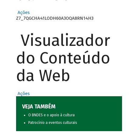
Ações
Z7_7QGCHA41LODH60A3OQA8RN14H3
Visualizador
do Conteúdo
da Web
Ações
VEJA TAMBÉM
O BNDES e o apoio à cultura
Patrocínio a eventos culturais