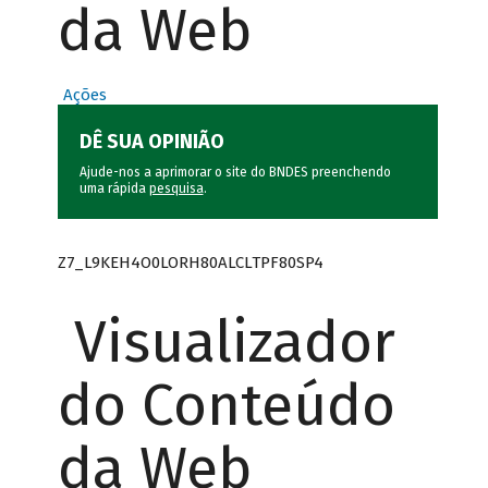
da Web
Ações
DÊ SUA OPINIÃO
Ajude-nos a aprimorar o site do BNDES preenchendo
uma rápida
pesquisa
.
Z7_L9KEH4O0LORH80ALCLTPF80SP4
Visualizador
do Conteúdo
da Web