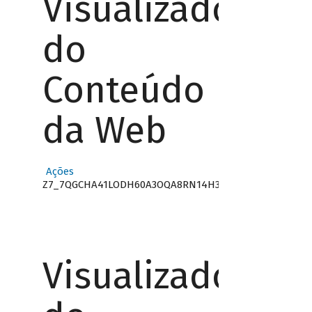
Visualizador
do
Conteúdo
da Web
Ações
Z7_7QGCHA41LODH60A3OQA8RN14H3
Visualizador