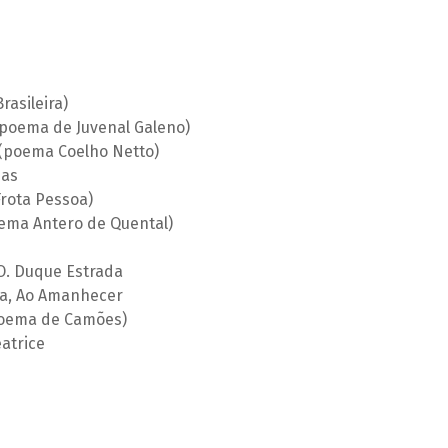
asileira)
poema de Juvenal Galeno)
(poema Coelho Netto)
das
rota Pessoa)
oema Antero de Quental)
O. Duque Estrada
la, Ao Amanhecer
(poema de Camões)
atrice