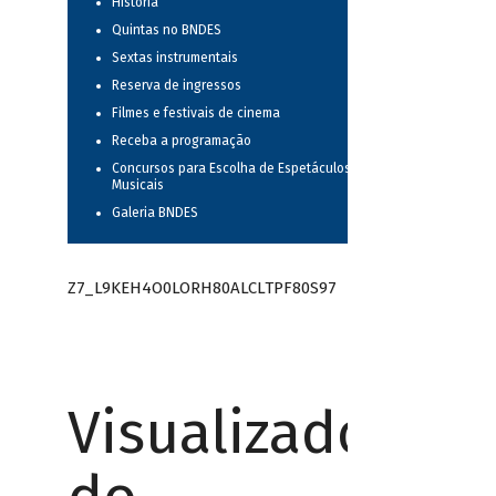
História
Quintas no BNDES
Sextas instrumentais
Reserva de ingressos
Filmes e festivais de cinema
Receba a programação
Concursos para Escolha de Espetáculos
Musicais
Galeria BNDES
Z7_L9KEH4O0LORH80ALCLTPF80S97
Visualizador