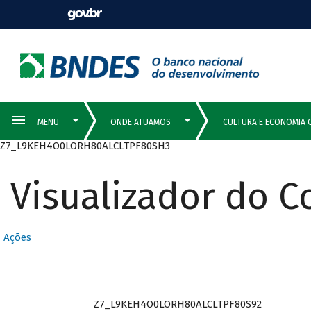
Z7_L9KEH4O0LORH80ALCLTPF80SH3
Visualizador do 
Ações
Z7_L9KEH4O0LORH80ALCLTPF80S92