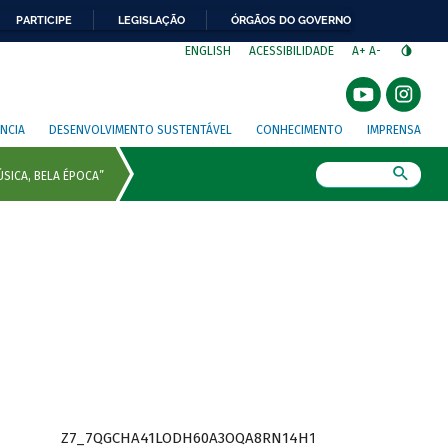
PARTICIPE
LEGISLAÇÃO
ÓRGÃOS DO GOVERNO
⁣
ENGLISH
ACESSIBILIDADE
A+
A-
NCIA
DESENVOLVIMENTO SUSTENTÁVEL
CONHECIMENTO
IMPRENSA
Busca
Z7_7QGCHA41LODH60A3OQA8RN14H1