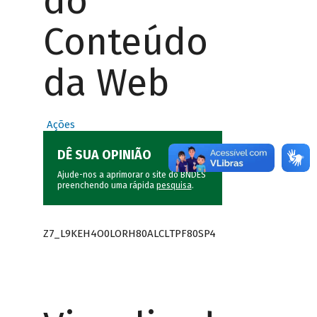
do
Conteúdo
da Web
Ações
DÊ SUA OPINIÃO
Ajude-nos a aprimorar o site do BNDES
preenchendo uma rápida
pesquisa
.
Z7_L9KEH4O0LORH80ALCLTPF80SP4