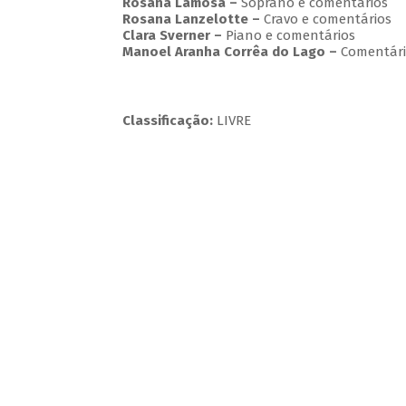
Rosana Lamosa –
Soprano e comentários
Rosana Lanzelotte –
Cravo e comentários
Clara Sverner –
Piano e comentários
Manoel Aranha Corrêa do Lago
–
Comentári
Classificação:
LIVRE