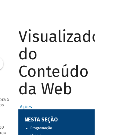
Visualizador
do
Conteúdo
da Web
ora 5
os
Ações
NESTA SEÇÃO
50
Programação
ujo