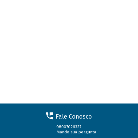
Fale Conosco
08007026337
Mande sua pergunta