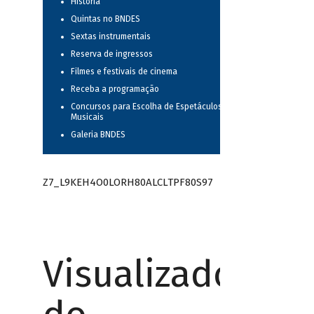
História
Quintas no BNDES
Sextas instrumentais
Reserva de ingressos
Filmes e festivais de cinema
Receba a programação
Concursos para Escolha de Espetáculos
Musicais
Galeria BNDES
Z7_L9KEH4O0LORH80ALCLTPF80S97
Visualizador