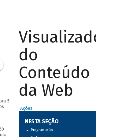
Visualizador
do
Conteúdo
da Web
ora 5
os
Ações
NESTA SEÇÃO
50
Programação
ujo