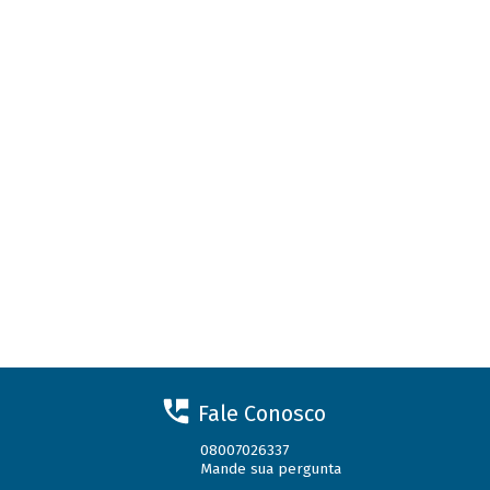
Fale Conosco
08007026337
Mande sua pergunta