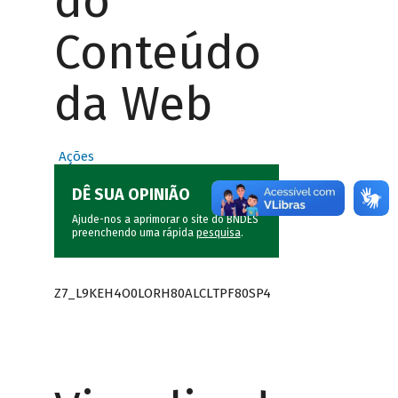
do
Conteúdo
da Web
Ações
DÊ SUA OPINIÃO
Ajude-nos a aprimorar o site do BNDES
preenchendo uma rápida
pesquisa
.
Z7_L9KEH4O0LORH80ALCLTPF80SP4