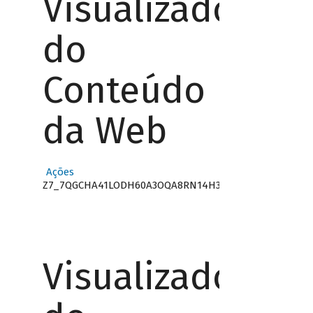
Visualizador
do
Conteúdo
da Web
Ações
Z7_7QGCHA41LODH60A3OQA8RN14H3
Visualizador