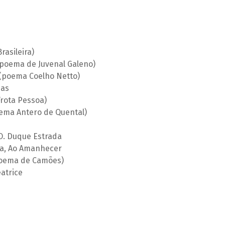
asileira)
poema de Juvenal Galeno)
(poema Coelho Netto)
das
rota Pessoa)
oema Antero de Quental)
O. Duque Estrada
la, Ao Amanhecer
(poema de Camões)
atrice