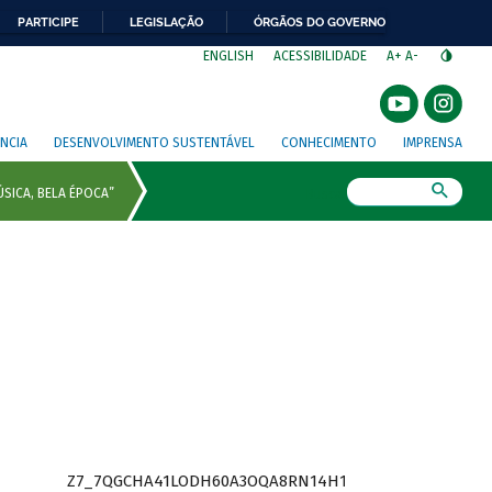
PARTICIPE
LEGISLAÇÃO
ÓRGÃOS DO GOVERNO
⁣
ENGLISH
ACESSIBILIDADE
A+
A-
NCIA
DESENVOLVIMENTO SUSTENTÁVEL
CONHECIMENTO
IMPRENSA
Busca
Z7_7QGCHA41LODH60A3OQA8RN14H1