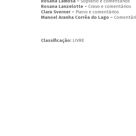
Rosana Lamosa –
Soprano e comentários
Rosana Lanzelotte –
Cravo e comentários
Clara Sverner –
Piano e comentários
Manoel Aranha Corrêa do Lago
–
Comentári
Classificação:
LIVRE