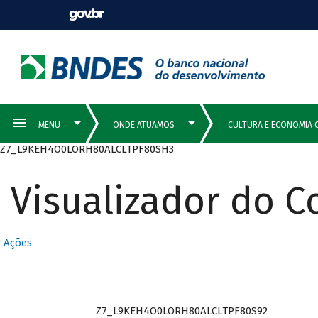
Z7_L9KEH4O0LORH80ALCLTPF80SH3
Visualizador do 
Ações
Z7_L9KEH4O0LORH80ALCLTPF80S92