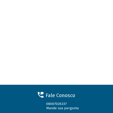
Fale Conosco
08007026337
Mande sua pergunta