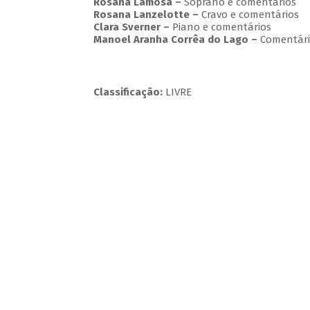
Rosana Lamosa –
Soprano e comentários
Rosana Lanzelotte –
Cravo e comentários
Clara Sverner –
Piano e comentários
Manoel Aranha Corrêa do Lago
–
Comentári
Classificação:
LIVRE