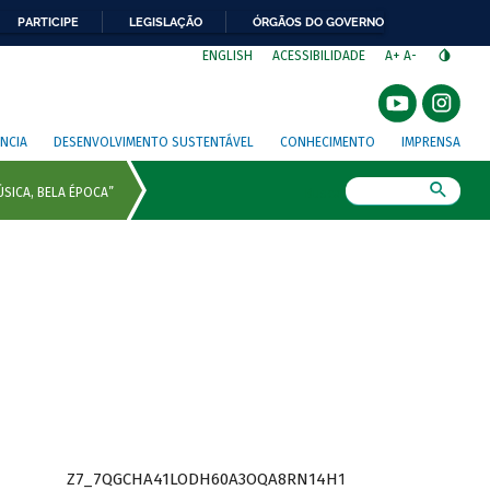
PARTICIPE
LEGISLAÇÃO
ÓRGÃOS DO GOVERNO
⁣
ENGLISH
ACESSIBILIDADE
A+
A-
NCIA
DESENVOLVIMENTO SUSTENTÁVEL
CONHECIMENTO
IMPRENSA
Busca
Z7_7QGCHA41LODH60A3OQA8RN14H1