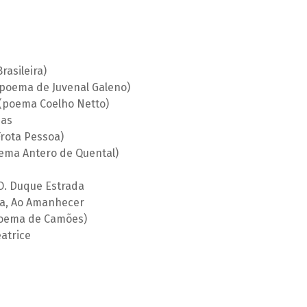
asileira)
poema de Juvenal Galeno)
(poema Coelho Netto)
das
rota Pessoa)
oema Antero de Quental)
O. Duque Estrada
la, Ao Amanhecer
(poema de Camões)
atrice