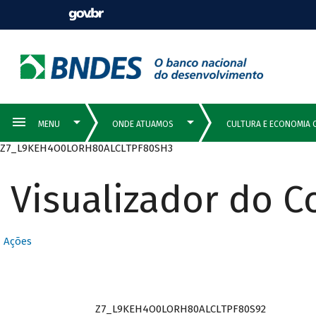
Z7_L9KEH4O0LORH80ALCLTPF80SH3
Visualizador do 
Ações
Z7_L9KEH4O0LORH80ALCLTPF80S92