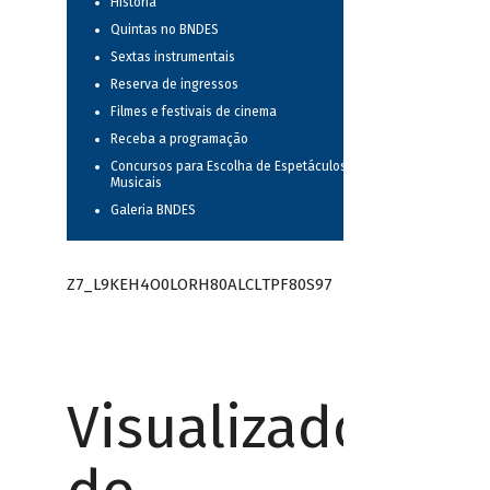
História
Quintas no BNDES
Sextas instrumentais
Reserva de ingressos
Filmes e festivais de cinema
Receba a programação
Concursos para Escolha de Espetáculos
Musicais
Galeria BNDES
Z7_L9KEH4O0LORH80ALCLTPF80S97
Visualizador