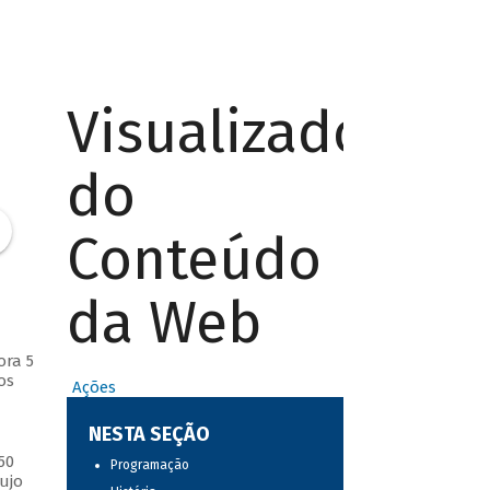
Visualizador
do
Conteúdo
da Web
ora 5
os
Ações
NESTA SEÇÃO
50
Programação
ujo