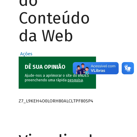
do
Conteúdo
da Web
Ações
DÊ SUA OPINIÃO
Ajude-nos a aprimorar o site do BNDES
preenchendo uma rápida
pesquisa
.
Z7_L9KEH4O0LORH80ALCLTPF80SP4