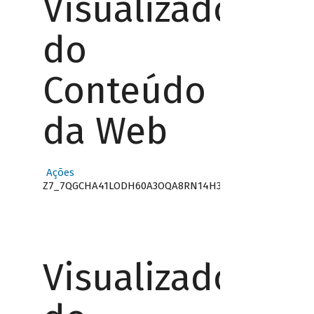
Visualizador
do
Conteúdo
da Web
Ações
Z7_7QGCHA41LODH60A3OQA8RN14H3
Visualizador