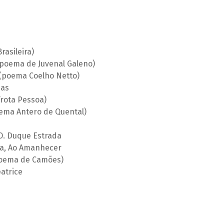
asileira)
poema de Juvenal Galeno)
(poema Coelho Netto)
das
rota Pessoa)
oema Antero de Quental)
O. Duque Estrada
la, Ao Amanhecer
(poema de Camões)
atrice