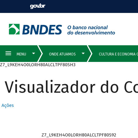
Z7_L9KEH4O0LORH80ALCLTPF80SH3
Visualizador do 
Ações
Z7_L9KEH4O0LORH80ALCLTPF80S92