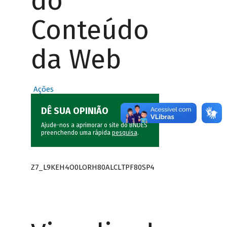
do
Conteúdo
da Web
Ações
DÊ SUA OPINIÃO
Ajude-nos a aprimorar o site do BNDES
preenchendo uma rápida
pesquisa
.
Z7_L9KEH4O0LORH80ALCLTPF80SP4