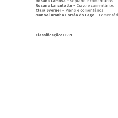
Rosana Lamosa –
Soprano e comentários
Rosana Lanzelotte –
Cravo e comentários
Clara Sverner –
Piano e comentários
Manoel Aranha Corrêa do Lago
–
Comentári
Classificação:
LIVRE