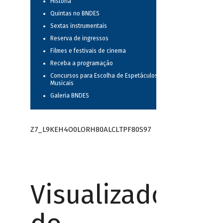
História
Quintas no BNDES
Sextas instrumentais
Reserva de ingressos
Filmes e festivais de cinema
Receba a programação
Concursos para Escolha de Espetáculos
Musicais
Galeria BNDES
Z7_L9KEH4O0LORH80ALCLTPF80S97
Visualizador