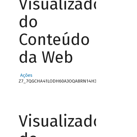
Visualizador
do
Conteúdo
da Web
Ações
Z7_7QGCHA41LODH60A3OQA8RN14H3
Visualizador