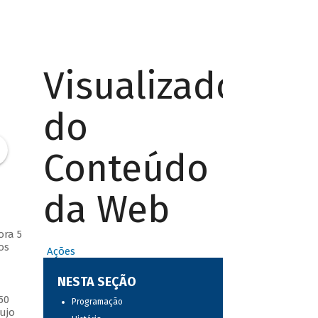
Visualizador
do
Conteúdo
da Web
ora 5
os
Ações
NESTA SEÇÃO
50
Programação
ujo