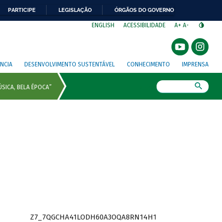
PARTICIPE
LEGISLAÇÃO
ÓRGÃOS DO GOVERNO
⁣
ENGLISH
ACESSIBILIDADE
A+
A-
NCIA
DESENVOLVIMENTO SUSTENTÁVEL
CONHECIMENTO
IMPRENSA
Busca
Z7_7QGCHA41LODH60A3OQA8RN14H1