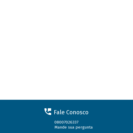
Fale Conosco
08007026337
Mande sua pergunta