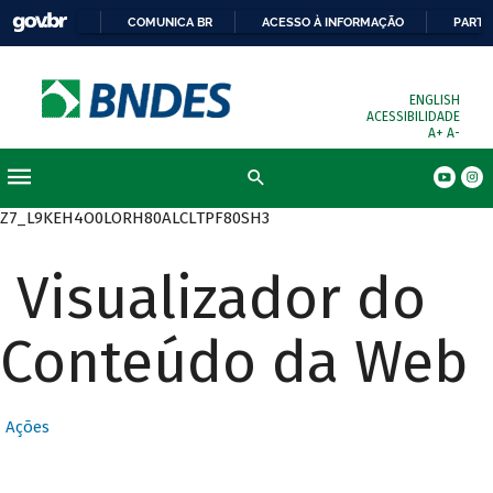
COMUNICA BR
ACESSO À INFORMAÇÃO
PARTI
ENGLISH
ACESSIBILIDADE
A+
A-
Busca
Z7_L9KEH4O0LORH80ALCLTPF80SH3
Visualizador do
Conteúdo da Web
Ações