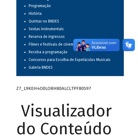
Programação
História
Quintas no BNDES
Sextas instrumentais
Reserva de ingressos
Filmes e festivais de cinema
Receba a programação
Concursos para Escolha de Espetáculos Musicais
Galeria BNDES
Z7_L9KEH4O0LORH80ALCLTPF80S97
Visualizador
do Conteúdo