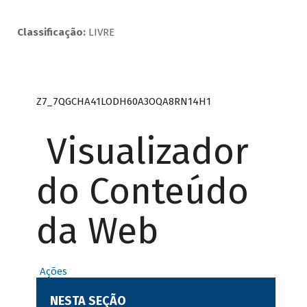
Classificação:
LIVRE
Z7_7QGCHA41LODH60A3OQA8RN14H1
Visualizador
do Conteúdo
da Web
Ações
NESTA SEÇÃO