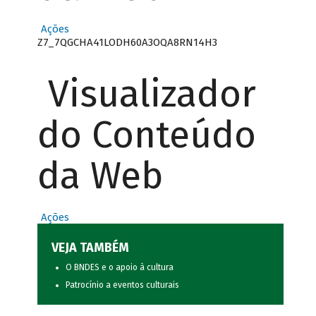
Ações
Z7_7QGCHA41LODH60A3OQA8RN14H3
Visualizador
do Conteúdo
da Web
Ações
VEJA TAMBÉM
O BNDES e o apoio à cultura
Patrocínio a eventos culturais