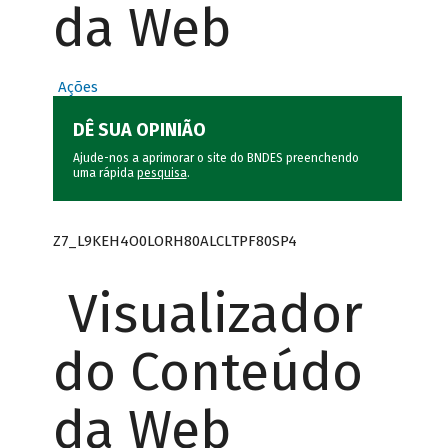
da Web
Ações
DÊ SUA OPINIÃO
Ajude-nos a aprimorar o site do BNDES preenchendo
uma rápida
pesquisa
.
Z7_L9KEH4O0LORH80ALCLTPF80SP4
Visualizador
do Conteúdo
da Web