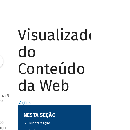
Visualizador
do
Conteúdo
da Web
ora 5
os
Ações
NESTA SEÇÃO
50
Programação
ujo