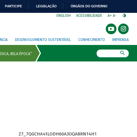
PARTICIPE
LEGISLAÇÃO
ÓRGÃOS DO GOVERNO
⁣
ENGLISH
ACESSIBILIDADE
A+
A-
NCIA
DESENVOLVIMENTO SUSTENTÁVEL
CONHECIMENTO
IMPRENSA
Busca
Z7_7QGCHA41LODH60A3OQA8RN14H1