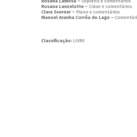
Rosana Lamosa –
Soprano e comentários
Rosana Lanzelotte –
Cravo e comentários
Clara Sverner –
Piano e comentários
Manoel Aranha Corrêa do Lago
–
Comentári
Classificação:
LIVRE