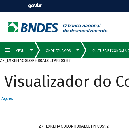
Z7_L9KEH4O0LORH80ALCLTPF80SH3
Visualizador do 
Ações
Z7_L9KEH4O0LORH80ALCLTPF80S92