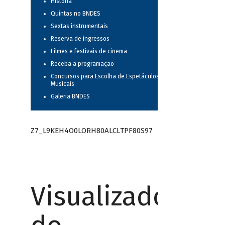
História
Quintas no BNDES
Sextas instrumentais
Reserva de ingressos
Filmes e festivais de cinema
Receba a programação
Concursos para Escolha de Espetáculos
Musicais
Galeria BNDES
Z7_L9KEH4O0LORH80ALCLTPF80S97
Visualizador