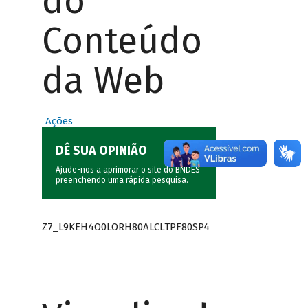
do
Conteúdo
da Web
Ações
DÊ SUA OPINIÃO
Ajude-nos a aprimorar o site do BNDES
preenchendo uma rápida
pesquisa
.
Z7_L9KEH4O0LORH80ALCLTPF80SP4