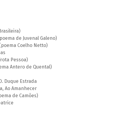
asileira)
poema de Juvenal Galeno)
(poema Coelho Netto)
das
rota Pessoa)
oema Antero de Quental)
O. Duque Estrada
la, Ao Amanhecer
(poema de Camões)
atrice