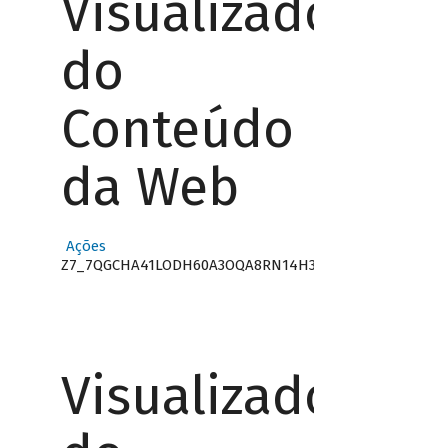
Visualizador
do
Conteúdo
da Web
Ações
Z7_7QGCHA41LODH60A3OQA8RN14H3
Visualizador