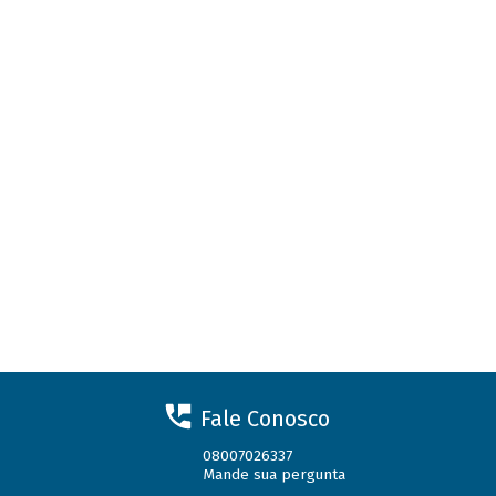
Fale Conosco
08007026337
Mande sua pergunta