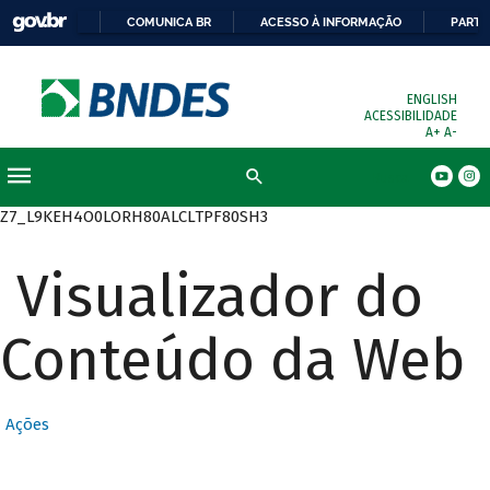
COMUNICA BR
ACESSO À INFORMAÇÃO
PARTI
ENGLISH
ACESSIBILIDADE
A+
A-
Busca
Z7_L9KEH4O0LORH80ALCLTPF80SH3
Visualizador do
Conteúdo da Web
Ações