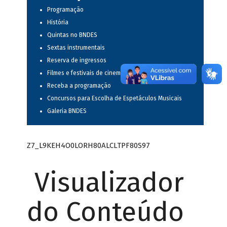
Programação
História
Quintas no BNDES
Sextas instrumentais
Reserva de ingressos
Filmes e festivais de cinema
Receba a programação
Concursos para Escolha de Espetáculos Musicais
Galeria BNDES
Z7_L9KEH4O0LORH80ALCLTPF80S97
Visualizador
do Conteúdo