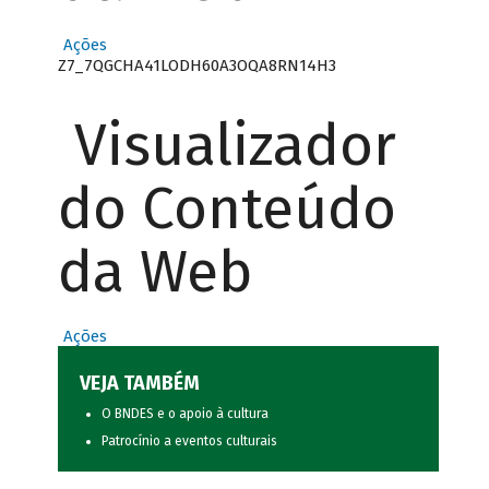
Ações
Z7_7QGCHA41LODH60A3OQA8RN14H3
Visualizador
do Conteúdo
da Web
Ações
VEJA TAMBÉM
O BNDES e o apoio à cultura
Patrocínio a eventos culturais