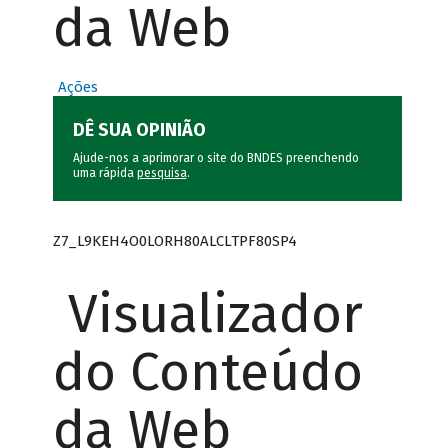
da Web
Ações
DÊ SUA OPINIÃO
Ajude-nos a aprimorar o site do BNDES preenchendo
uma rápida
pesquisa
.
Z7_L9KEH4O0LORH80ALCLTPF80SP4
Visualizador
do Conteúdo
da Web