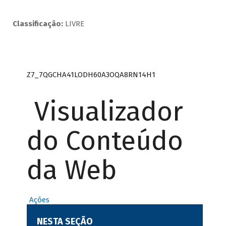
Classificação:
LIVRE
Z7_7QGCHA41LODH60A3OQA8RN14H1
Visualizador
do Conteúdo
da Web
Ações
NESTA SEÇÃO