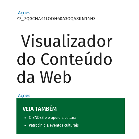
Ações
Z7_7QGCHA41LODH60A3OQA8RN14H3
Visualizador
do Conteúdo
da Web
Ações
VEJA TAMBÉM
O BNDES e o apoio à cultura
Patrocínio a eventos culturais