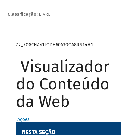
Classificação:
LIVRE
Z7_7QGCHA41LODH60A3OQA8RN14H1
Visualizador
do Conteúdo
da Web
Ações
NESTA SEÇÃO