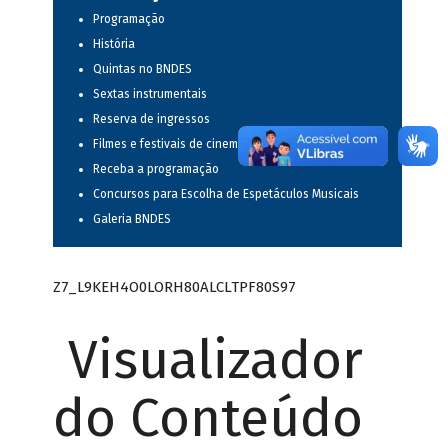
Programação
História
Quintas no BNDES
Sextas instrumentais
Reserva de ingressos
Filmes e festivais de cinema
Receba a programação
Concursos para Escolha de Espetáculos Musicais
Galeria BNDES
Z7_L9KEH4O0LORH80ALCLTPF80S97
Visualizador
do Conteúdo