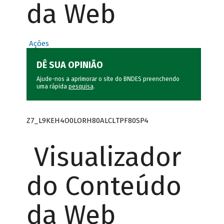
da Web
Ações
DÊ SUA OPINIÃO
Ajude-nos a aprimorar o site do BNDES preenchendo
uma rápida
pesquisa
.
Z7_L9KEH4O0LORH80ALCLTPF80SP4
Visualizador
do Conteúdo
da Web