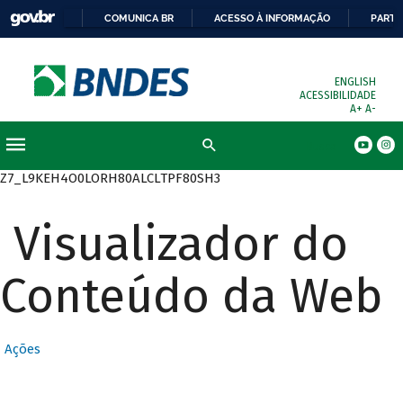
COMUNICA BR
ACESSO À INFORMAÇÃO
PARTI
ENGLISH
ACESSIBILIDADE
A+
A-
Busca
Z7_L9KEH4O0LORH80ALCLTPF80SH3
Visualizador do
Conteúdo da Web
Ações