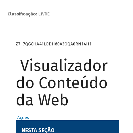
Classificação:
LIVRE
Z7_7QGCHA41LODH60A3OQA8RN14H1
Visualizador
do Conteúdo
da Web
Ações
NESTA SEÇÃO