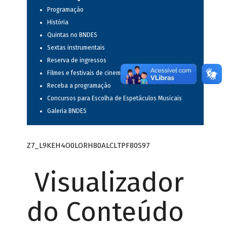
Programação
História
Quintas no BNDES
Sextas instrumentais
Reserva de ingressos
Filmes e festivais de cinema
Receba a programação
Concursos para Escolha de Espetáculos Musicais
Galeria BNDES
Z7_L9KEH4O0LORH80ALCLTPF80S97
Visualizador
do Conteúdo