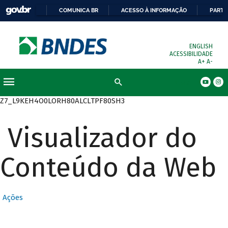
COMUNICA BR
ACESSO À INFORMAÇÃO
PARTI
ENGLISH
ACESSIBILIDADE
A+
A-
Busca
Z7_L9KEH4O0LORH80ALCLTPF80SH3
Visualizador do
Conteúdo da Web
Ações