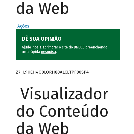
da Web
Ações
DÊ SUA OPINIÃO
Ajude-nos a aprimorar o site do BNDES preenchendo
uma rápida
pesquisa
.
Z7_L9KEH4O0LORH80ALCLTPF80SP4
Visualizador
do Conteúdo
da Web