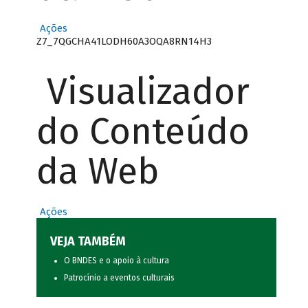
Ações
Z7_7QGCHA41LODH60A3OQA8RN14H3
Visualizador
do Conteúdo
da Web
Ações
VEJA TAMBÉM
O BNDES e o apoio à cultura
Patrocínio a eventos culturais