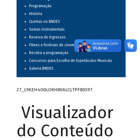
Programação
História
Quintas no BNDES
Sextas instrumentais
Reserva de ingressos
Filmes e festivais de cinema
Receba a programação
Concursos para Escolha de Espetáculos Musicais
Galeria BNDES
Z7_L9KEH4O0LORH80ALCLTPF80S97
Visualizador
do Conteúdo