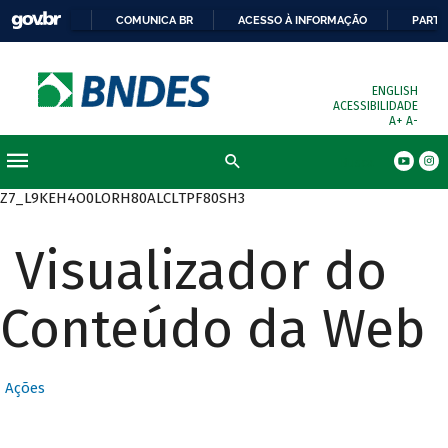
COMUNICA BR
ACESSO À INFORMAÇÃO
PARTI
ENGLISH
ACESSIBILIDADE
A+
A-
Busca
Z7_L9KEH4O0LORH80ALCLTPF80SH3
Visualizador do
Conteúdo da Web
Ações