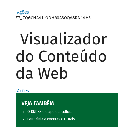
Ações
Z7_7QGCHA41LODH60A3OQA8RN14H3
Visualizador
do Conteúdo
da Web
Ações
VEJA TAMBÉM
O BNDES e o apoio à cultura
Patrocínio a eventos culturais