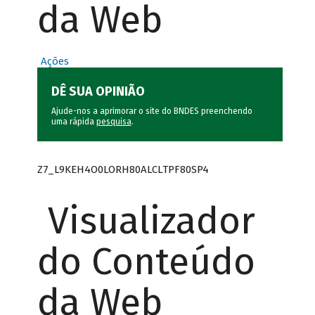
da Web
Ações
DÊ SUA OPINIÃO
Ajude-nos a aprimorar o site do BNDES preenchendo
uma rápida
pesquisa
.
Z7_L9KEH4O0LORH80ALCLTPF80SP4
Visualizador
do Conteúdo
da Web