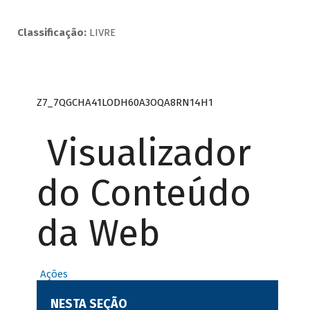
Classificação:
LIVRE
Z7_7QGCHA41LODH60A3OQA8RN14H1
Visualizador
do Conteúdo
da Web
Ações
NESTA SEÇÃO