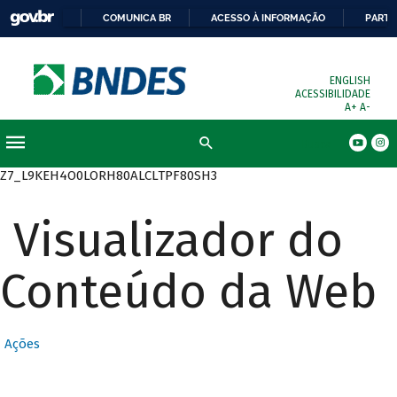
COMUNICA BR
ACESSO À INFORMAÇÃO
PARTI
ENGLISH
ACESSIBILIDADE
A+
A-
Busca
Z7_L9KEH4O0LORH80ALCLTPF80SH3
Visualizador do
Conteúdo da Web
Ações