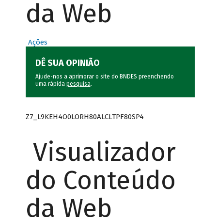
da Web
Ações
DÊ SUA OPINIÃO
Ajude-nos a aprimorar o site do BNDES preenchendo
uma rápida
pesquisa
.
Z7_L9KEH4O0LORH80ALCLTPF80SP4
Visualizador
do Conteúdo
da Web