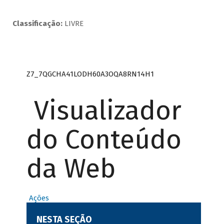
Classificação:
LIVRE
Z7_7QGCHA41LODH60A3OQA8RN14H1
Visualizador
do Conteúdo
da Web
Ações
NESTA SEÇÃO