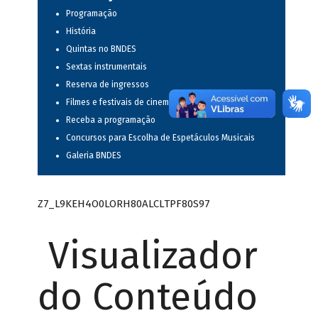
Programação
História
Quintas no BNDES
Sextas instrumentais
Reserva de ingressos
Filmes e festivais de cinema
Receba a programação
Concursos para Escolha de Espetáculos Musicais
Galeria BNDES
Z7_L9KEH4O0LORH80ALCLTPF80S97
Visualizador
do Conteúdo