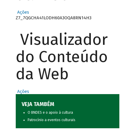
Ações
Z7_7QGCHA41LODH60A3OQA8RN14H3
Visualizador
do Conteúdo
da Web
Ações
VEJA TAMBÉM
O BNDES e o apoio à cultura
Patrocínio a eventos culturais