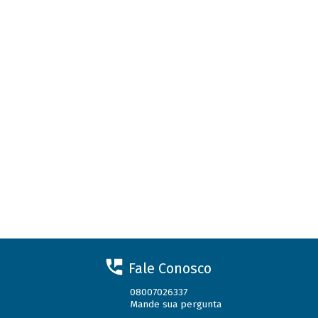
Fale Conosco
08007026337
Mande sua pergunta