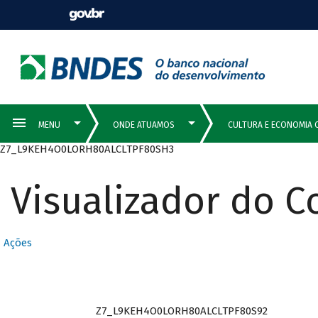
Z7_L9KEH4O0LORH80ALCLTPF80SH3
Visualizador do 
Ações
Z7_L9KEH4O0LORH80ALCLTPF80S92