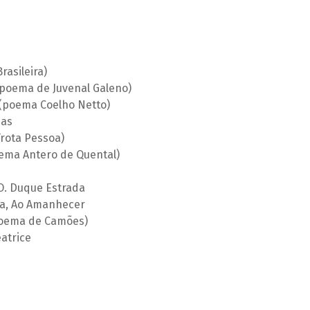
asileira)
poema de Juvenal Galeno)
(poema Coelho Netto)
das
rota Pessoa)
oema Antero de Quental)
O. Duque Estrada
la, Ao Amanhecer
(poema de Camões)
atrice