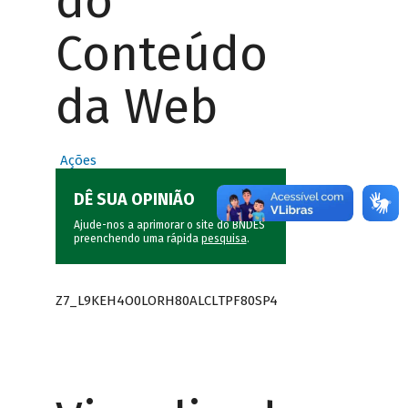
do
Conteúdo
da Web
Ações
DÊ SUA OPINIÃO
Ajude-nos a aprimorar o site do BNDES
preenchendo uma rápida
pesquisa
.
Z7_L9KEH4O0LORH80ALCLTPF80SP4