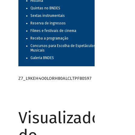
História
Quintas no BNDES
Sextas instrumentais
Reserva de ingressos
Filmes e festivais de cinema
Receba a programação
Concursos para Escolha de Espetáculos
Musicais
Galeria BNDES
Z7_L9KEH4O0LORH80ALCLTPF80S97
Visualizador