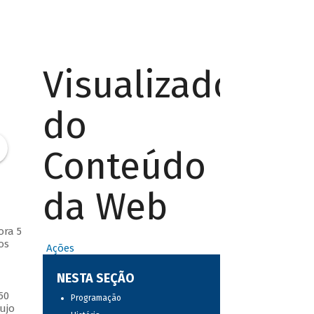
Visualizador
do
Conteúdo
da Web
ora 5
os
Ações
NESTA SEÇÃO
50
Programação
ujo