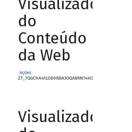
Visualizador
do
Conteúdo
da Web
Ações
Z7_7QGCHA41LODH60A3OQA8RN14H3
Visualizador