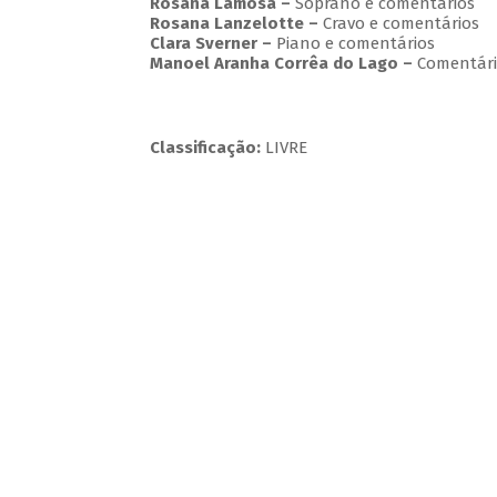
Rosana Lamosa –
Soprano e comentários
Rosana Lanzelotte –
Cravo e comentários
Clara Sverner –
Piano e comentários
Manoel Aranha Corrêa do Lago
–
Comentári
Classificação:
LIVRE