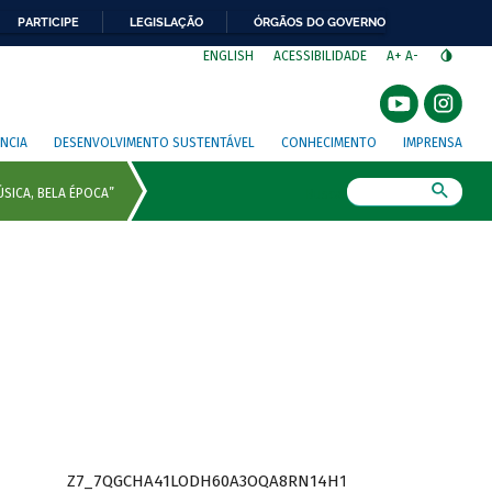
PARTICIPE
LEGISLAÇÃO
ÓRGÃOS DO GOVERNO
⁣
ENGLISH
ACESSIBILIDADE
A+
A-
NCIA
DESENVOLVIMENTO SUSTENTÁVEL
CONHECIMENTO
IMPRENSA
Busca
Z7_7QGCHA41LODH60A3OQA8RN14H1