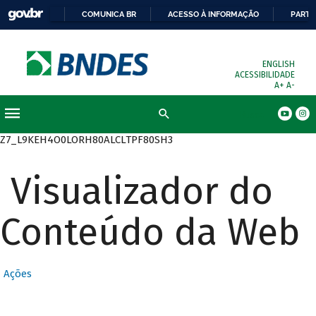
COMUNICA BR
ACESSO À INFORMAÇÃO
PARTI
ENGLISH
ACESSIBILIDADE
A+
A-
Busca
Z7_L9KEH4O0LORH80ALCLTPF80SH3
Visualizador do
Conteúdo da Web
Ações