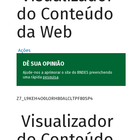
do Conteúdo
da Web
Ações
DÊ SUA OPINIÃO
Ajude-nos a aprimorar o site do BNDES preenchendo
uma rápida
pesquisa
.
Z7_L9KEH4O0LORH80ALCLTPF80SP4
Visualizador
do Conteúdo