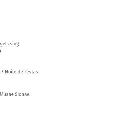
gels sing
n
 / Noite de Festas
o Musae Sionae