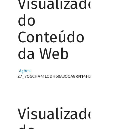
Visualizador
do
Conteúdo
da Web
Ações
Z7_7QGCHA41LODH60A3OQA8RN14H3
Visualizador