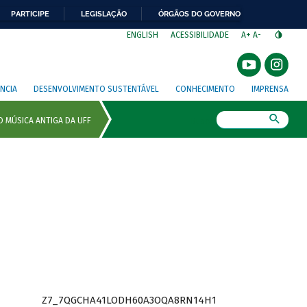
PARTICIPE
LEGISLAÇÃO
ÓRGÃOS DO GOVERNO
⁣
ENGLISH
ACESSIBILIDADE
A+
A-
NCIA
DESENVOLVIMENTO SUSTENTÁVEL
CONHECIMENTO
IMPRENSA
Busca
Z7_7QGCHA41LODH60A3OQA8RN14H1