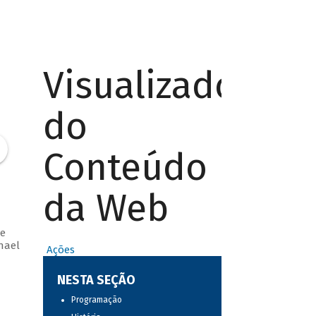
Visualizador
do
Conteúdo
da Web
e
hael
Ações
NESTA SEÇÃO
Programação