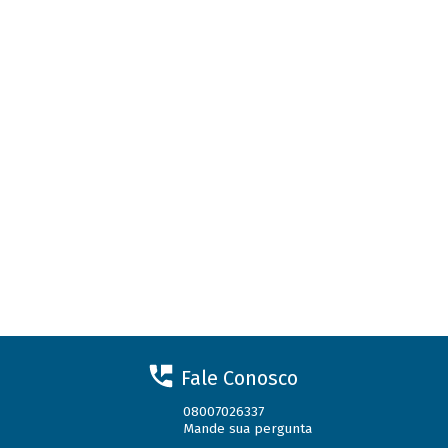
Fale Conosco
08007026337
Mande sua pergunta