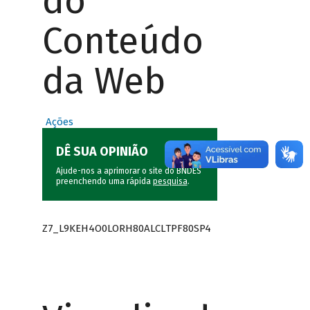
do
Conteúdo
da Web
Ações
DÊ SUA OPINIÃO
Ajude-nos a aprimorar o site do BNDES
preenchendo uma rápida
pesquisa
.
Z7_L9KEH4O0LORH80ALCLTPF80SP4