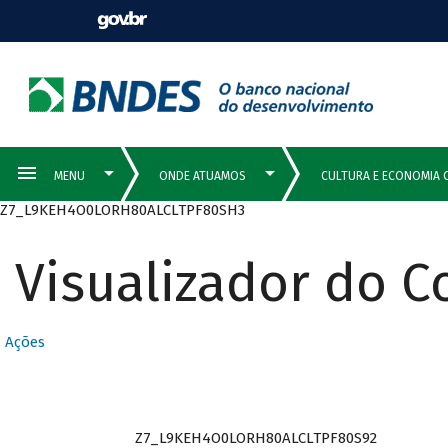
Z7_L9KEH4O0LORH80ALCLTPF80SH3
Visualizador do 
Ações
Z7_L9KEH4O0LORH80ALCLTPF80S92