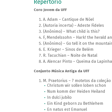
Repertório
Coro Jovem da UFF
A. Adam – Cantique de Nöel
(Autoria incerta) – Adeste Fideles
(Anônimo) – What child is this?
F, Mendelssohn – Hark! the herald an
(Anônimo) – Go tell it on the mountai
E. Krieger – Sinos de Belém
R. Tacuchian – Noite de Natal
A. Alencar Pinto – Queima da Lapinha
Conjunto Música Antiga da UFF
M. Praetorius – 7 motetos da coleçã
Christum wir sollen loben schon
Num komm der Heiden Heiland
In dulci jubilo
Ein Kind geborn zu Bethlehem
En natus est Emanuel