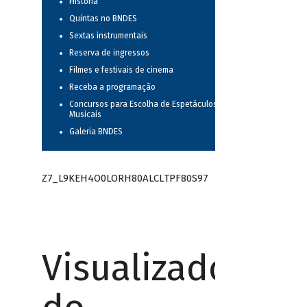
História
Quintas no BNDES
Sextas instrumentais
Reserva de ingressos
Filmes e festivais de cinema
Receba a programação
Concursos para Escolha de Espetáculos
Musicais
Galeria BNDES
Z7_L9KEH4O0LORH80ALCLTPF80S97
Visualizador